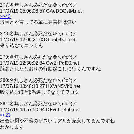
277:名無しさん必死だな＠＼(^o^)／
17/07/19 05:06:08.57 GAeDOOytM.net
>>43
珍宝とか言ってる輩に発言権は無い
278:名無しさん必死だな＠＼(^o^)／
17/07/19 12:06:21.03 Slbob4sar.net
乗り込むでニシくん
279:名無しさん必死だな＠＼(^o^)／
17/07/19 12:30:02.84 Gw2+PqI00.net
懸念されたとおりの行動起こしに行くんですね
280:名無しさん必死だな＠＼(^o^)／
17/07/19 13:48:13.27 HXVrN5Vh0.net
殴り込むほどβ当選してなくてワロタ
281:名無しさん必死だな＠＼(^o^)／
17/07/19 13:57:50.34 DFvuLB4u0.net
>>23
出会い厨や不倫のゲスいリアルが充実してるんですね
わかります