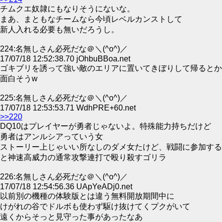
チムクエ奴隷にもなりそうにないな。
まあ、まともなチームなら今頃レベルカンストして
新人入れる必要も無いだろうし。
224:名無しさん必死だな＠＼(^o^)／
17/07/18 12:52:38.70 jOhbuBBoa.net
ゴキブリを誘って強い敵のエリアに置いてきぼりして帰るとか
面白そうw
225:名無しさん必死だな＠＼(^o^)／
17/07/18 12:53:53.71 WdhPRE+60.net
>>220
DQ10はプレイヤーが勇者じゃないよ。特殊能力持ちだけど
勇者はアンルシアっていう女
ストーリー上じゃいい所なしのダメ女たけど、戦闘に参加する
と神速高威力の通常攻撃連打で殴り殺すゴリラ
226:名無しさん必死だな＠＼(^o^)／
17/07/18 12:54:56.36 UApYeADj0.net
以前別の機種の体験版とは違う無料開放期間中に
けがれの谷でドルボも使わず駆け抜けてくプクがいて
遠くからそっと見守った事があったなあ