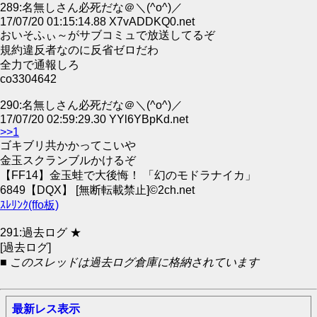
289:名無しさん必死だな＠＼(^o^)／
17/07/20 01:15:14.88 X7vADDKQ0.net
おいそふぃ～がサブコミュで放送してるぞ
規約違反者なのに反省ゼロだわ
全力で通報しろ
co3304642
290:名無しさん必死だな＠＼(^o^)／
17/07/20 02:59:29.30 YYl6YBpKd.net
>>1
ゴキブリ共かかってこいや
金玉スクランブルかけるぞ
【FF14】金玉蛙で大後悔！ 「幻のモドラナイカ」
6849【DQX】 [無断転載禁止]©2ch.net
ｽﾚﾘﾝｸ(ffo板)
291:過去ログ ★
[過去ログ]
■ このスレッドは過去ログ倉庫に格納されています
最新レス表示