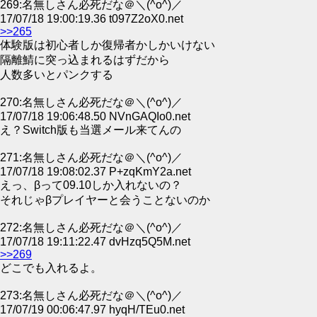
269:名無しさん必死だな＠＼(^o^)／
17/07/18 19:00:19.36 t097Z2oX0.net
>>265
体験版は初心者しか復帰者かしかいけない
隔離鯖に突っ込まれるはずだから
人数多いとパンクする
270:名無しさん必死だな＠＼(^o^)／
17/07/18 19:06:48.50 NVnGAQIo0.net
え？Switch版も当選メール来てんの
271:名無しさん必死だな＠＼(^o^)／
17/07/18 19:08:02.37 P+zqKmY2a.net
えっ、βって09.10しか入れないの？
それじゃβプレイヤーと会うことないのか
272:名無しさん必死だな＠＼(^o^)／
17/07/18 19:11:22.47 dvHzq5Q5M.net
>>269
どこでも入れるよ。
273:名無しさん必死だな＠＼(^o^)／
17/07/19 00:06:47.97 hyqH/TEu0.net