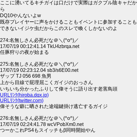
ここに湧いてるキチガイは口だけで実際はガクブル陰キャだか
ら
DQ10やんないよw
既存プレイヤーに声をかけることもイベントに参加することも
できないイジケ虫だからこのスレで喚くしかないのよ
274:名無しさん必死だな＠＼(^o^)／
17/07/19 00:12:41.14 TkU4zbrqa.net
任豚狩りの夜が始まる
275:名無しさん必死だな＠＼(^o^)／
17/07/19 02:23:12.04 sb3/s6E00.net
ザップ TJ 056 698 魚男
上から目線で屁理屈こくガイジのおっさん
いちいち分かったふりして偉そうに語り出す老害鳥頭
URLﾘﾝｸ(hiroba.dqx.jp)
URLﾘﾝｸ(twitter.com)
偉そうな癖に晒された途端鍵掛け逃亡するガイジ
276:名無しさん必死だな＠＼(^o^)／
17/07/19 02:24:41.78 wcVPobXm0.net
つーかこれPS4もスイッチもβ同時開始やん