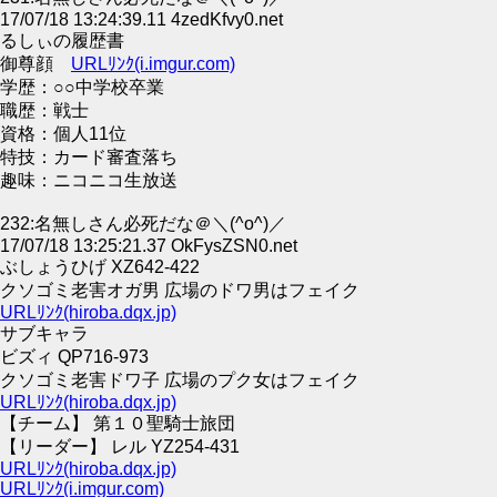
17/07/18 13:24:39.11 4zedKfvy0.net
るしぃの履歴書
御尊顔
URLﾘﾝｸ(i.imgur.com)
学歴：○○中学校卒業
職歴：戦士
資格：個人11位
特技：カード審査落ち
趣味：ニコニコ生放送
232:名無しさん必死だな＠＼(^o^)／
17/07/18 13:25:21.37 OkFysZSN0.net
ぶしょうひげ XZ642-422
クソゴミ老害オガ男 広場のドワ男はフェイク
URLﾘﾝｸ(hiroba.dqx.jp)
サブキャラ
ビズィ QP716-973
クソゴミ老害ドワ子 広場のプク女はフェイク
URLﾘﾝｸ(hiroba.dqx.jp)
【チーム】 第１０聖騎士旅団
【リーダー】 レル YZ254-431
URLﾘﾝｸ(hiroba.dqx.jp)
URLﾘﾝｸ(i.imgur.com)