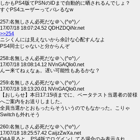
しかもPS4版てPSNのIDまで自動的に晒されるんでしょ？
すぐPS4ユーザーってバレるなw
257:名無しさん必死だな＠＼(^o^)／
17/07/18 18:07:24.52 QDHZDQiNr.net
>>254
ニシくんには見えないから余計な心配すんなよ
PS4同士じゃないと分からんぞ
258:名無しさん必死だな＠＼(^o^)／
17/07/18 18:08:14.12 NVnGAQIo0.net
んー来てねぇなぁ。遅い可能性もあるかな？
259:名無しさん必死だな＠＼(^o^)／
17/07/18 18:13:20.01 NVnGAQIo0.net
【おしらせ】本日17:15頃までに、ベータテスト当選者の皆様
へご案内をお送りしました。
全員当選かとおもったらそういうのでもなかった。こりゃ
Switchも外れそう
260:名無しさん必死だな＠＼(^o^)／
17/07/18 18:25:57.42 CaijzZwXa.net
Q&A見ると、PS4版でログインしてる場合のみ表示され、