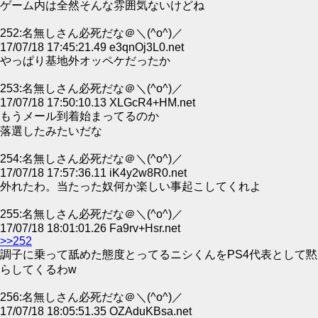
ゲーム内は全然そんな雰囲気ないけどね
252:名無しさん必死だな＠＼(^o^)／
17/07/18 17:45:21.49 e3qnOj3L0.net
やっぱり基地外オッペケだったか
253:名無しさん必死だな＠＼(^o^)／
17/07/18 17:50:10.13 XLGcR4+HM.net
もうメール到着始まってるのか
落選したみたいだな
254:名無しさん必死だな＠＼(^o^)／
17/07/18 17:57:36.11 iK4y2w8R0.net
外れたわ。当たった奴何か楽しい事起こしてくれよ
255:名無しさん必死だな＠＼(^o^)／
17/07/18 18:01:01.26 Fa9rv+Hsr.net
>>252
調子に乗って舐めた態度とってるニシくんをPS4代表として黙
らしてくるわw
256:名無しさん必死だな＠＼(^o^)／
17/07/18 18:05:51.35 OZAduKBsa.net