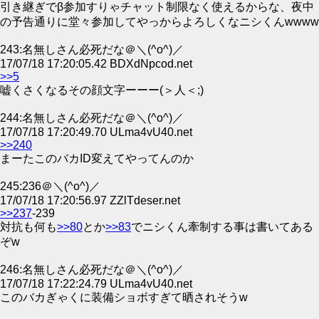
引き継ぎでβ参加すりゃチャット制限なく使えるからな、夜中
の予告通りに堂々参加してやっからよろしくなニシくんwwww
243:名無しさん必死だな＠＼(^o^)／
17/07/18 17:20:05.42 BDXdNpcod.net
>>5
嘘くさくなるその顔文字ーーー(＞人＜;)
244:名無しさん必死だな＠＼(^o^)／
17/07/18 17:20:49.70 ULma4vU40.net
>>240
まーたこのバカID変えてやってんのか
245:236＠＼(^o^)／
17/07/18 17:20:56.97 ZZlTdeser.net
>>237
-239
対抗も何も
>>80
とか
>>83
でニシくん牽制する事は書いてある
ぞw
246:名無しさん必死だな＠＼(^o^)／
17/07/18 17:22:24.79 ULma4vU40.net
このバカぎゃくに装備ショボすぎて晒されそうw