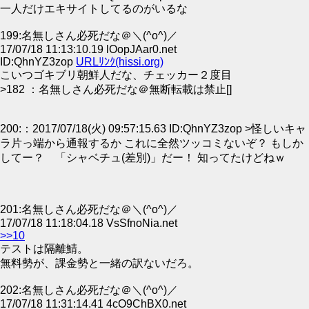
一人だけエキサイトしてるのがいるな
199:名無しさん必死だな＠＼(^o^)／
17/07/18 11:13:10.19 lOopJAar0.net
ID:QhnYZ3zop
URLﾘﾝｸ(hissi.org)
こいつゴキブリ朝鮮人だな、チェッカー２度目
>182 ：名無しさん必死だな＠無断転載は禁止[]
200:：2017/07/18(火) 09:57:15.63 ID:QhnYZ3zop >怪しいキャ
ラ片っ端から通報するか これに全然ツッコミないぞ？ もしか
してー？ 「シャベチュ(差別)」だー！ 知ってたけどねｗ
201:名無しさん必死だな＠＼(^o^)／
17/07/18 11:18:04.18 VsSfnoNia.net
>>10
テストは隔離鯖。
無料勢が、課金勢と一緒の訳ないだろ。
202:名無しさん必死だな＠＼(^o^)／
17/07/18 11:31:14.41 4cO9ChBX0.net