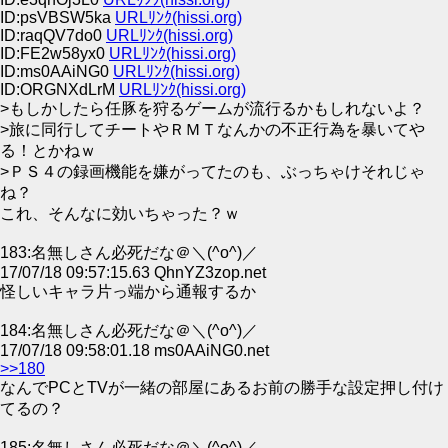
ID:psVBSW5ka
URLﾘﾝｸ(hissi.org)
ID:raqQV7do0
URLﾘﾝｸ(hissi.org)
ID:FE2w58yx0
URLﾘﾝｸ(hissi.org)
ID:ms0AAiNG0
URLﾘﾝｸ(hissi.org)
ID:ORGNXdLrM
URLﾘﾝｸ(hissi.org)
>もしかしたら任豚を狩るゲームが流行るかもしれないよ？
>旅に同行してチートやＲＭＴなんかの不正行為を暴いてや
る！とかねｗ
>ＰＳ４の録画機能を嫌がってたのも、ぶっちゃけそれじゃ
ね？
これ、そんなに効いちゃった？ｗ
183:名無しさん必死だな＠＼(^o^)／
17/07/18 09:57:15.63 QhnYZ3zop.net
怪しいキャラ片っ端から通報するか
184:名無しさん必死だな＠＼(^o^)／
17/07/18 09:58:01.18 ms0AAiNG0.net
>>180
なんでPCとTVが一緒の部屋にあるお前の勝手な設定押し付け
てるの？
185:名無しさん必死だな＠＼(^o^)／