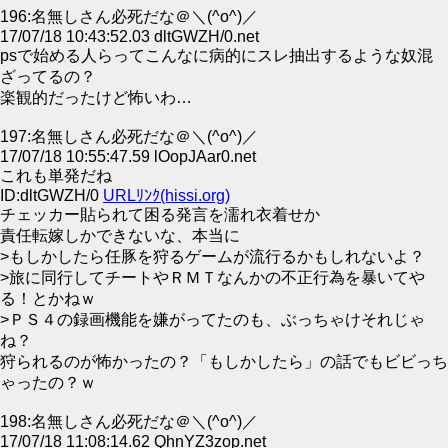
196:名無しさん必死だな＠＼(^o^)／
17/07/18 10:43:52.03 dltGWZH/0.net
psで始める人らってこんなに病的にスレ抽出するような奴混
ざってるの？
楽観的だったけど怖いわ…
197:名無しさん必死だな＠＼(^o^)／
17/07/18 10:55:47.59 lOopJAar0.net
これも単発だね
ID:dltGWZH/0
URLﾘﾝｸ(hissi.org)
チェッカー貼られて困る発言を濡れ衣着せか
責任転嫁しかできないな、本当に
>もしかしたら任豚を狩るゲームが流行るかもしれないよ？
>旅に同行してチートやＲＭＴなんかの不正行為を暴いてや
る！とかねｗ
>ＰＳ４の録画機能を嫌がってたのも、ぶっちゃけそれじゃ
ね？
狩られるのが怖かったの？「もしかしたら」の話でもビビっち
ゃったの？ｗ
198:名無しさん必死だな＠＼(^o^)／
17/07/18 11:08:14.62 QhnYZ3zop.net