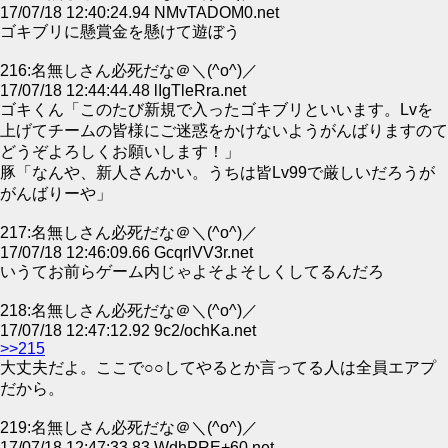
17/07/18 12:40:24.94 NMvTADOM0.net
ゴキブリに懸賞金を懸けて遊ぼう
216:名無しさん必死だな＠＼(^o^)／
17/07/18 12:44:44.48 lIgTleRra.net
ゴキくん「このたび新規で入ったゴキブリといいます。Lvを
上げてチームの皆様にご迷惑をかけないようがんばりますのて
どうぞよろしくお願いします！」
豚「なんや、新人さんかい。うちは皆Lv99で厳しいだろうが
がんばりーや」
217:名無しさん必死だな＠＼(^o^)／
17/07/18 12:46:09.66 GcqrlVV3r.net
いうてお前らゲーム内じゃよそよそしくしてるんだろ
218:名無しさん必死だな＠＼(^o^)／
17/07/18 12:47:12.92 9c2/ochKa.net
>>215
大丈夫だよ。ここで○○してやるとか言ってる人は全員エアプ
だから。
219:名無しさん必死だな＠＼(^o^)／
17/07/18 12:47:33.83 WdhPRE+60.net