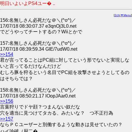
明日いよいよPS4ユー� ..
[
2ch
|
▼Menu
]
156:名無しさん必死だな＠＼(^o^)／
17/07/18 08:30:07.37 e3qnOj3L0.net
でどうやってチートするの？Wiiとかで
157:名無しさん必死だな＠＼(^o^)／
17/07/18 08:39:59.34 GIE/7udW0.net
>>154
君が言ってることはPC組に対してという形でないと実現しな
いと言ってるだけなんだけど
むしろ豚を狩るという名目でPC組を攻撃させようとしてるの
はそちらでは？
158:名無しさん必死だな＠＼(^o^)／
17/07/18 08:50:21.17 lOopJAar0.net
>>156
言葉狩りでドヤ顔？つまんない奴だな
穴を適当に見つけてタカる、みたいな？ つ不正行為
>>157
ならＰＣユーザーと別働するような動きは見せていたの？
ハイ論破（厨二�