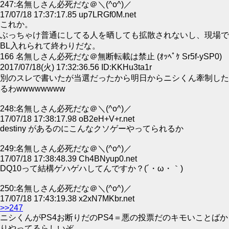
247:名無しさん必死だな＠＼(^o^)／
17/07/18 17:37:17.85 up7LRGf0M.net
これか。
ぶっちゃけ普通にしてる人を晒しても拡散されないし、現場で
BL入れられて終わりだな。
166 名無しさん必死だな＠無断転載は禁止 (ｵｯﾍﾟｹ Sr5f-ySP0)
2017/07/18(火) 17:32:36.56 ID:KKHu3ta1r
別のスレで書いたが当選だったから明日からニシくん牽制した
るわwwwwwwww
248:名無しさん必死だな＠＼(^o^)／
17/07/18 17:38:17.98 oB2eH+V+r.net
destiny があるのにこんなクソゲーやってられるか
249:名無しさん必死だな＠＼(^o^)／
17/07/18 17:38:48.39 Ch4BNyup0.net
DQ10って結構ゲハゲハしてんですか？(´・ω・｀)
250:名無しさん必死だな＠＼(^o^)／
17/07/18 17:43:19.38 x2xN7MKbr.net
>>247
ニシくんがPS4お断りだのPS4＝悪の投票だのキモいことばか
りやってるらしいぞ