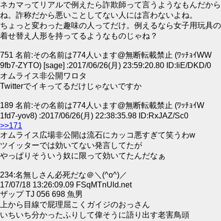
ネカマってリアルで例えたら詐欺師って言うようなもんだから
ね。詐称だから悪いことしてない人には言わないよね。
ちょっと変わった趣味の人ってだけ。例えるなら女子用玩具の
着せ替え人形を持ってるようなものじゃね？
751 名前:その名前は774人います@無断転載禁止 (ﾜｯﾁｮｲWW
9fb7-ZYTO) [sage] :2017/06/26(月) 23:59:20.80 ID:IiE/DKD/0
オムライス非公開ワロタ
Twitterでイキってるだけじゃないですか
189 名前:その名前は774人います@無断転載禁止 (ﾜｯﾁｮｲW
1fd7-yov8) :2017/06/26(月) 22:38:35.98 ID:RxJAZ/Sc0
>>171
オムライス広場非公開は流石にカッコ悪すぎて笑うわw
ツイッターでは効いてない発言してたが
やっぱりそういう奴に限って効いてたんだなぁ
234:名無しさん必死だな＠＼(^o^)／
17/07/18 13:26:09.09 FSqMTnUld.net
ザップ TJ 056 698 魚男
上から目線で屁理屈こくガイジのおっさん
いちいち分かったふりして偉そうに語り出す老害鳥頭