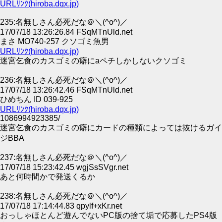
URLﾘﾝｸ(hiroba.dqx.jp)
235:名無しさん必死だな＠＼(^o^)／
17/07/18 13:26:26.84 FSqMTnUld.net
まさ MO740-257 クソゴミ魚男
URLﾘﾝｸ(hiroba.dqx.jp)
迷宮乞食のカスゴミの癖にaペチしかしないクソゴミ
236:名無しさん必死だな＠＼(^o^)／
17/07/18 13:26:42.46 FSqMTnUld.net
ひめちん ID 039-925
URLﾘﾝｸ(hiroba.dqx.jp)
1086994923385/
迷宮乞食のカスゴミの癖にカードの種類によっては抜けるガイ
ジBBA
237:名無しさん必死だな＠＼(^o^)／
17/07/18 15:23:42.45 wgjSsSVgr.net
あと何時間かで発送くるか
238:名無しさん必死だな＠＼(^o^)／
17/07/18 17:14:44.83 qpylf+xKr.net
おっしゃほとんど遊んでないPC版の捨て垢で応募したPS4版