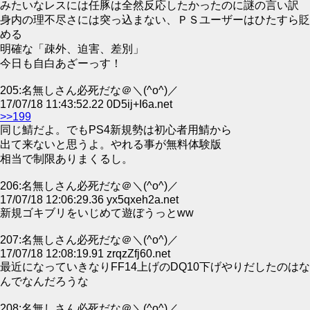
みたいなレスには任豚は全然反応したかったのに謎の言い訳
身内の理不尽さには突っ込まない、ＰＳユーザーはひたすら貶
める
明確な「疎外、迫害、差別」
今日も自白あざーっす！
205:名無しさん必死だな＠＼(^o^)／
17/07/18 11:43:52.22 0D5ij+I6a.net
>>199
同じ鯖だよ。でもPS4新規勢は初心者用鯖から
出て来ないと思うよ。やれる事が無料体験版
相当で制限ありまくるし。
206:名無しさん必死だな＠＼(^o^)／
17/07/18 12:06:29.36 yx5qxeh2a.net
新規ゴキブリをいじめて遊ぼうっとww
207:名無しさん必死だな＠＼(^o^)／
17/07/18 12:08:19.91 zrqzZfj60.net
最近になっていきなりFF14上げのDQ10下げやりだしたのはな
んでなんだろうな
208:名無しさん必死だな＠＼(^o^)／