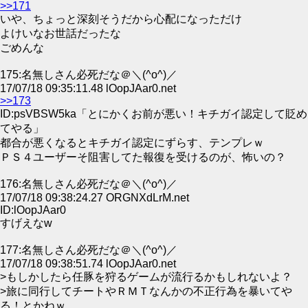
>>171
いや、ちょっと深刻そうだから心配になっただけ
よけいなお世話だったな
ごめんな
175:名無しさん必死だな＠＼(^o^)／
17/07/18 09:35:11.48 lOopJAar0.net
>>173
ID:psVBSW5ka「とにかくお前が悪い！キチガイ認定して貶め
てやる」
都合が悪くなるとキチガイ認定にずらす、テンプレｗ
ＰＳ４ユーザーそ阻害してた報復を受けるのが、怖いの？
176:名無しさん必死だな＠＼(^o^)／
17/07/18 09:38:24.27 ORGNXdLrM.net
ID:lOopJAar0
すげえなw
177:名無しさん必死だな＠＼(^o^)／
17/07/18 09:38:51.74 lOopJAar0.net
>もしかしたら任豚を狩るゲームが流行るかもしれないよ？
>旅に同行してチートやＲＭＴなんかの不正行為を暴いてや
る！とかねｗ