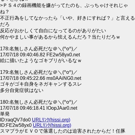
>ＰＳ４の録画機能を嫌がってたのも、ぶっちゃけそれじゃ
ね？
不正行為をしてなかったら「いや、好きにすれば？」と言える
だろ
反応がおかしくて自白になってるのがありがたい
何かやましい事があるから怯えるんだろ？当たりだろｗ
178:名無しさん必死だな＠＼(^o^)／
17/07/18 09:40:46.82 FE2w58yx0.net
絵に描いたようなゴキブリがいるなｗ
179:名無しさん必死だな＠＼(^o^)／
17/07/18 09:45:22.66 ms0AAiNG0.net
ゴキがゴキ自身をネガキャンするスレ
多分自覚症状はない
180:名無しさん必死だな＠＼(^o^)／
17/07/18 09:46:18.41 lOopJAar0.net
単発
ID:raqQV7do0
URLﾘﾝｸ(hissi.org)
ID:FE2w58yx0
URLﾘﾝｸ(hissi.org)
スマブラがＥＶＯで落選したのは迫害されたからだ！任豚