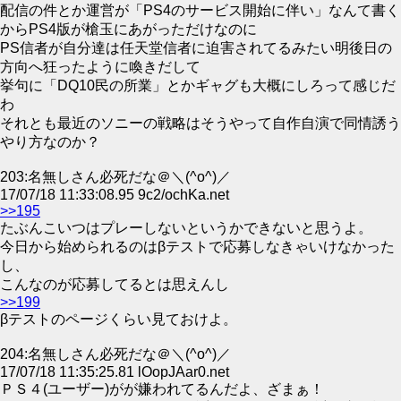
配信の件とか運営が「PS4のサービス開始に伴い」なんて書く
からPS4版が槍玉にあがっただけなのに
PS信者が自分達は任天堂信者に迫害されてるみたい明後日の
方向へ狂ったように喚きだして
挙句に「DQ10民の所業」とかギャグも大概にしろって感じだ
わ
それとも最近のソニーの戦略はそうやって自作自演で同情誘う
やり方なのか？
203:名無しさん必死だな＠＼(^o^)／
17/07/18 11:33:08.95 9c2/ochKa.net
>>195
たぶんこいつはプレーしないというかできないと思うよ。
今日から始められるのはβテストで応募しなきゃいけなかった
し、
こんなのが応募してるとは思えんし
>>199
βテストのページくらい見ておけよ。
204:名無しさん必死だな＠＼(^o^)／
17/07/18 11:35:25.81 lOopJAar0.net
ＰＳ４(ユーザー)がが嫌われてるんだよ、ざまぁ！