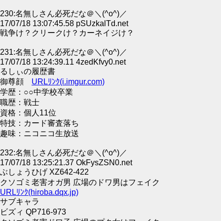
230:名無しさん必死だな＠＼(^o^)／
17/07/18 13:07:45.58 pSUzkalTd.net
戦争け？クリークけ？カーネイジけ？
231:名無しさん必死だな＠＼(^o^)／
17/07/18 13:24:39.11 4zedKfvy0.net
るしぃの履歴書
御尊顔
URLﾘﾝｸ(i.imgur.com)
学歴：○○中学校卒業
職歴：戦士
資格：個人11位
特技：カード審査落ち
趣味：ニコニコ生放送
232:名無しさん必死だな＠＼(^o^)／
17/07/18 13:25:21.37 OkFysZSN0.net
ぶしょうひげ XZ642-422
クソゴミ老害オガ男 広場のドワ男はフェイク
URLﾘﾝｸ(hiroba.dqx.jp)
サブキャラ
ビズィ QP716-973