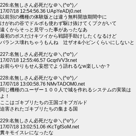
226:名無しさん必死だな＠＼(^o^)／
17/07/18 12:54:56.36 UApYeADj0.net
以前別の機種の体験版とは違う無料開放期間中に
けがれの谷でドルボも使わず駆け抜けてくプクがいて
遠くからそっと見守った事があったなあ
最初のボスだけキツイから戦闘手助けしたくなるけど
バランス壊れちゃうもんね 辻ザオ&小ビンくらいにしないと
227:名無しさん必死だな＠＼(^o^)／
17/07/18 12:55:46.57 GcqrlVV3r.net
お前らやりもせん妄想でよう語れるなw楽しいか？
228:名無しさん必死だな＠＼(^o^)／
17/07/18 13:00:58.76 NMvTADOM0.net
同じ機種のユーザー１００人で城を作れるシステムの実装は
よ！
ここはゴキブリたちの王国ゴキブガルド
迫害されたゴキブリたちの集まる国
229:名無しさん必死だな＠＼(^o^)／
17/07/18 13:02:51.06 rKcTgfSoM.net
糞キモイスレになったな