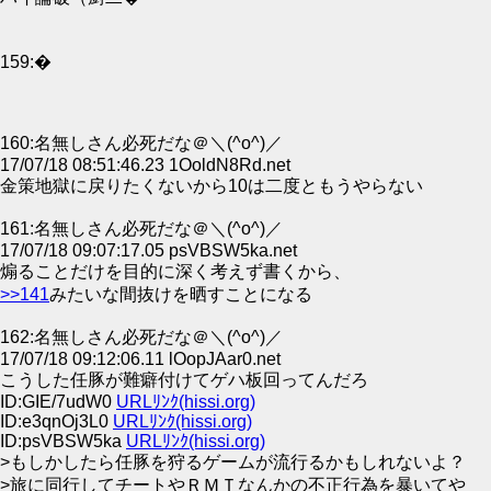
159:�
160:名無しさん必死だな＠＼(^o^)／
17/07/18 08:51:46.23 1OoldN8Rd.net
金策地獄に戻りたくないから10は二度ともうやらない
161:名無しさん必死だな＠＼(^o^)／
17/07/18 09:07:17.05 psVBSW5ka.net
煽ることだけを目的に深く考えず書くから、
>>141
みたいな間抜けを晒すことになる
162:名無しさん必死だな＠＼(^o^)／
17/07/18 09:12:06.11 lOopJAar0.net
こうした任豚が難癖付けてゲハ板回ってんだろ
ID:GIE/7udW0
URLﾘﾝｸ(hissi.org)
ID:e3qnOj3L0
URLﾘﾝｸ(hissi.org)
ID:psVBSW5ka
URLﾘﾝｸ(hissi.org)
>もしかしたら任豚を狩るゲームが流行るかもしれないよ？
>旅に同行してチートやＲＭＴなんかの不正行為を暴いてや