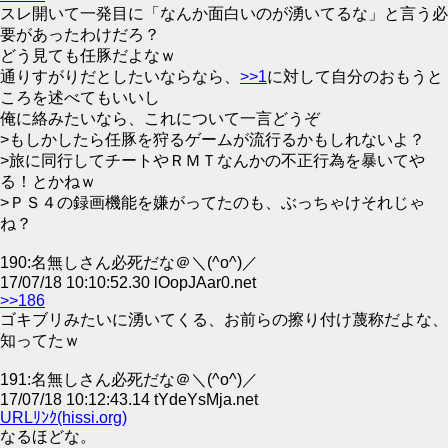
スレ開いて一発目に「なんか面白いのが湧いてるな」と言う必
要があったわけだろ？
どう見ても任豚だよなｗ
通りすがりだとしたいならなら、
>>1
に対して自分のおもうと
ころを述べてもいいし
俺に絡みたいなら、これについて一言どうぞ
>もしかしたら任豚を狩るゲームが流行るかもしれないよ？
>旅に同行してチートやＲＭＴなんかの不正行為を暴いてや
る！とかねｗ
>ＰＳ４の録画機能を嫌がってたのも、ぶっちゃけそれじゃ
ね？
190:名無しさん必死だな＠＼(^o^)／
17/07/18 10:10:52.30 lOopJAar0.net
>>186
ゴキブリみたいに湧いてくる、お前らの擦り付け蔑称だよな、
知ってたｗ
191:名無しさん必死だな＠＼(^o^)／
17/07/18 10:12:43.14 tYdeYsMja.net
URLﾘﾝｸ(hissi.org)
なるほどな。