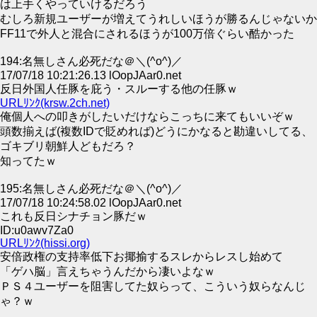
は上手くやっていけるだろう
むしろ新規ユーザーが増えてうれしいほうが勝るんじゃないか
FF11で外人と混合にされるほうが100万倍ぐらい酷かった
194:名無しさん必死だな＠＼(^o^)／
17/07/18 10:21:26.13 lOopJAar0.net
反日外国人任豚を庇う・スルーする他の任豚ｗ
URLﾘﾝｸ(krsw.2ch.net)
俺個人への叩きがしたいだけならこっちに来てもいいぞｗ
頭数揃えば(複数IDで貶めれば)どうにかなると勘違いしてる、
ゴキブリ朝鮮人どもだろ？
知ってたｗ
195:名無しさん必死だな＠＼(^o^)／
17/07/18 10:24:58.02 lOopJAar0.net
これも反日シナチョン豚だｗ
ID:u0awv7Za0
URLﾘﾝｸ(hissi.org)
安倍政権の支持率低下お揶揄するスレからレスし始めて
「ゲハ脳」言えちゃうんだから凄いよなｗ
ＰＳ４ユーザーを阻害してた奴らって、こういう奴らなんじ
ゃ？ｗ