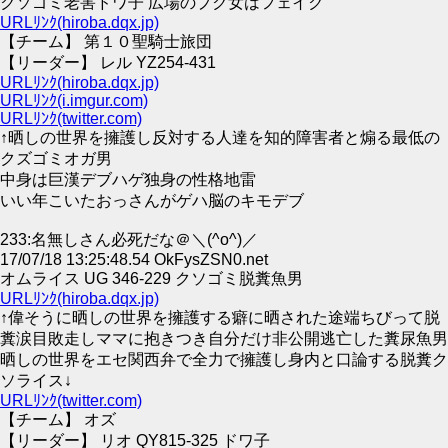
クソゴミ老害ドワ子 広場のプク女はフェイク
URLﾘﾝｸ(hiroba.dqx.jp)
【チーム】 第１０聖騎士旅団
【リーダー】 レル YZ254-431
URLﾘﾝｸ(hiroba.dqx.jp)
URLﾘﾝｸ(i.imgur.com)
URLﾘﾝｸ(twitter.com)
↑晒しの世界を擁護し反対する人達を知的障害者と煽る最低の
クズゴミオガ男
中身は巨漢デブハゲ独身の性格地雷
いい年こいたおっさんがゲハ脳のキモデブ
233:名無しさん必死だな＠＼(^o^)／
17/07/18 13:25:48.54 OkFysZSN0.net
オムライス UG 346-229 クソゴミ脱糞魚男
URLﾘﾝｸ(hiroba.dqx.jp)
↑偉そうに晒しの世界を擁護する癖に晒された途端ちびって脱
糞涙目敗走しママに抱きつき自分だけ非公開逃亡した糞尿魚男
晒しの世界をエセ関西弁で全力で擁護し身内と口論する脱糞ク
ソライス↓
URLﾘﾝｸ(twitter.com)
【チーム】 オズ
【リーダー】 リオ QY815-325 ドワ子