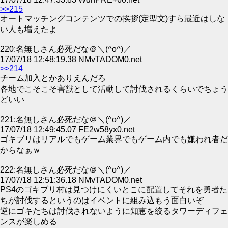
>>215
オートマッチングコンテンツでの挨拶(定型文)すら最近はしな
い人も増えたよ
220:名無しさん必死だな＠＼(^o^)／
17/07/18 12:48:19.38 NMvTADOM0.net
>>214
チーム加入とかありえんだろ
各地でこそこそ害獣として活動して討伐されるくらいでちょう
どいい
221:名無しさん必死だな＠＼(^o^)／
17/07/18 12:49:45.07 FE2w58yx0.net
ゴキブリはリアルでもゲーム業界でもゲーム内でも嫌われ者だ
からなぁｗ
222:名無しさん必死だな＠＼(^o^)／
17/07/18 12:51:36.18 NMvTADOM0.net
PS4のゴキブリ村は見つけにくいとこに配置してそれを勇者た
ちが討伐するというのはイベントに組み込もう面白いぞ
逆にゴキたちは討伐されないように知恵を絞るタワーディフェ
ンスが楽しめる