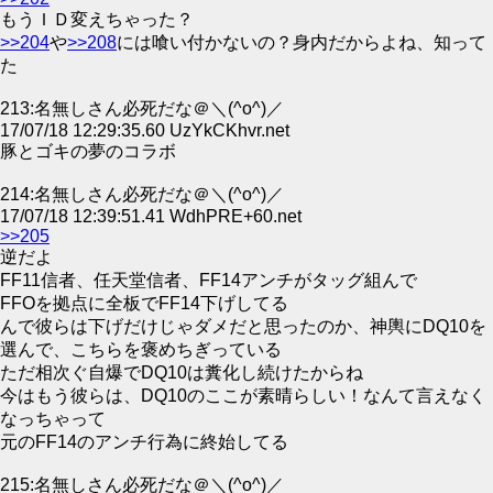
もうＩＤ変えちゃった？
>>204
や
>>208
には喰い付かないの？身内だからよね、知って
た
213:名無しさん必死だな＠＼(^o^)／
17/07/18 12:29:35.60 UzYkCKhvr.net
豚とゴキの夢のコラボ
214:名無しさん必死だな＠＼(^o^)／
17/07/18 12:39:51.41 WdhPRE+60.net
>>205
逆だよ
FF11信者、任天堂信者、FF14アンチがタッグ組んで
FFOを拠点に全板でFF14下げしてる
んで彼らは下げだけじゃダメだと思ったのか、神輿にDQ10を
選んで、こちらを褒めちぎっている
ただ相次ぐ自爆でDQ10は糞化し続けたからね
今はもう彼らは、DQ10のここが素晴らしい！なんて言えなく
なっちゃって
元のFF14のアンチ行為に終始してる
215:名無しさん必死だな＠＼(^o^)／