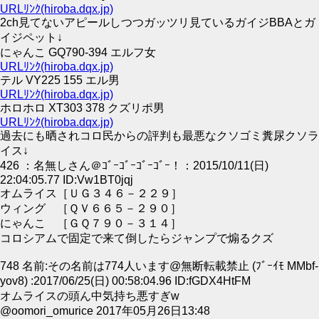
URLﾘﾝｸ(hiroba.dqx.jp)
2ch見てないアピールしつつガッツリ見ているガイジBBAとガ
イジペット↓
にゃんこ GQ790-394 エルフ女
URLﾘﾝｸ(hiroba.dqx.jp)
テル VY225 155 エル男
URLﾘﾝｸ(hiroba.dqx.jp)
ホロホロ XT303 378 クズリポ男
URLﾘﾝｸ(hiroba.dqx.jp)
過去にも晒されコロ民からの評判も最悪なクソゴミ糞尿クソラ
イス↓
426 ：名無しさん＠ｺﾞｰｺﾞｰｺﾞｰｺﾞｰ！：2015/10/11(日)
22:04:05.77 ID:Vw1BT0jqj
オムライス［ＵＧ３４６－２２９］
ウィング ［ＱＶ６６５－２９０］
にゃんこ ［ＧＱ７９０－３１４］
コロシアムで固定で来て倒したらジャンプで煽るクズ
748 名前:その名前は774人います@無断転載禁止 (ﾌﾞｰｲﾓ MMbf-
yov8) :2017/06/25(日) 00:58:04.96 ID:fGDX4HtFM
オムライスの頭ん中気持ち悪すぎw
@oomori_omurice 2017年05月26日13:48