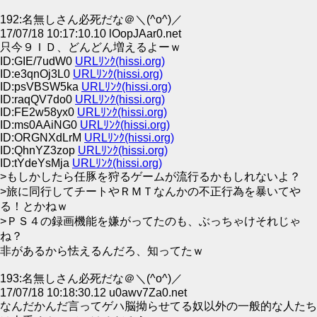
192:名無しさん必死だな＠＼(^o^)／
17/07/18 10:17:10.10 lOopJAar0.net
只今９ＩＤ、どんどん増えるよーｗ
ID:GIE/7udW0
URLﾘﾝｸ(hissi.org)
ID:e3qnOj3L0
URLﾘﾝｸ(hissi.org)
ID:psVBSW5ka
URLﾘﾝｸ(hissi.org)
ID:raqQV7do0
URLﾘﾝｸ(hissi.org)
ID:FE2w58yx0
URLﾘﾝｸ(hissi.org)
ID:ms0AAiNG0
URLﾘﾝｸ(hissi.org)
ID:ORGNXdLrM
URLﾘﾝｸ(hissi.org)
ID:QhnYZ3zop
URLﾘﾝｸ(hissi.org)
ID:tYdeYsMja
URLﾘﾝｸ(hissi.org)
>もしかしたら任豚を狩るゲームが流行るかもしれないよ？
>旅に同行してチートやＲＭＴなんかの不正行為を暴いてや
る！とかねｗ
>ＰＳ４の録画機能を嫌がってたのも、ぶっちゃけそれじゃ
ね？
非があるから怯えるんだろ、知ってたｗ
193:名無しさん必死だな＠＼(^o^)／
17/07/18 10:18:30.12 u0awv7Za0.net
なんだかんだ言ってゲハ脳拗らせてる奴以外の一般的な人たち