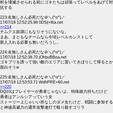
村を壊滅させられる前にゴキたちは頑張ってレベルをあげて対
抗する
223:名無しさん必死だな＠＼(^o^)／
17/07/18 12:52:25.98 0D5ij+I6a.net
>>214
チムクエ奴隷にもなりそうにないな。
まあ、まともなチームなら今頃レベルカンストして
新人入れる必要も無いだろうし。
224:名無しさん必死だな＠＼(^o^)／
17/07/18 12:52:38.70 jOhbuBBoa.net
ゴキブリを誘って強い敵のエリアに置いてきぼりして帰るとか
面白そうw
225:名無しさん必死だな＠＼(^o^)／
17/07/18 12:53:53.71 WdhPRE+60.net
>>220
DQ10はプレイヤーが勇者じゃないよ。特殊能力持ちだけど
勇者はアンルシアっていう女
ストーリー上じゃいい所なしのダメ女たけど、戦闘に参加する
と神速高威力の通常攻撃連打で殴り殺すゴリラ