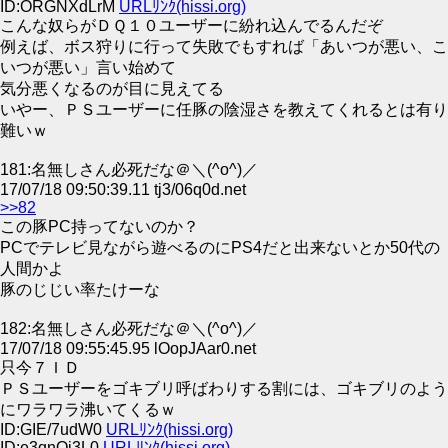
ID:ORGNXdLrM
URLﾘﾝｸ(hissi.org)
こんな奴らがＤＱ１０ユーザーに紛れ込んでるんだぞ
例えば、ボス狩りに行って失敗でもすれば「あいつが悪い、こ
いつが悪い」言い始めて
気分悪くなるのが目に見えてる
いやー、ＰＳユーザーに任豚の陰湿さを教えてくれるとは有り
難いｗ
181:名無しさん必死だな＠＼(^o^)／
17/07/18 09:50:39.11 tj3/06q0d.net
>>82
この豚PC持ってないのか？
PCでテレビ見ながら遊べるのにPS4だと出来ないとか50代の
人間かよ
豚のじじい率たけーな
182:名無しさん必死だな＠＼(^o^)／
17/07/18 09:55:45.95 lOopJAar0.net
只今７ＩＤ
ＰＳユーザーをゴキブリ呼ばわりする割には、ゴキブリのよう
にワラワラ沸いてくるｗ
ID:GIE/7udW0
URLﾘﾝｸ(hissi.org)
ID:e3qnOj3L0
URLﾘﾝｸ(hissi.org)