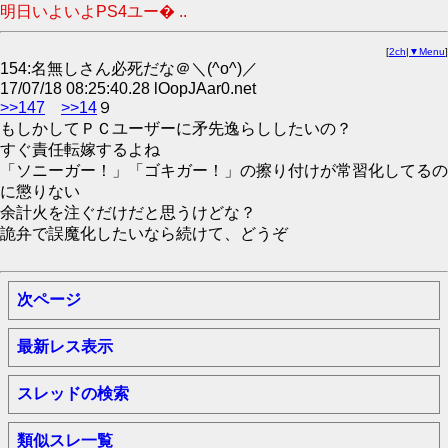
明日いよいよPS4ユー� ..
[
2ch
|
▼Menu
]
154:名無しさん必死だな＠＼(^o^)／
17/07/18 08:25:40.28 lOopJAar0.net
>>147
>>14
９
もしかしてＰＣユーザーに矛先逸らししたいの？
すぐ責任転嫁するよね
「ソニーガー！」「ゴキガー！」の擦り付けが常習化してるの
に懲りない
余計火を注ぐだけだと思うけどな？
詭弁で誤魔化したいなら続けて、どうぞ
次ページ
最新レス表示
スレッドの検索
類似スレ一覧