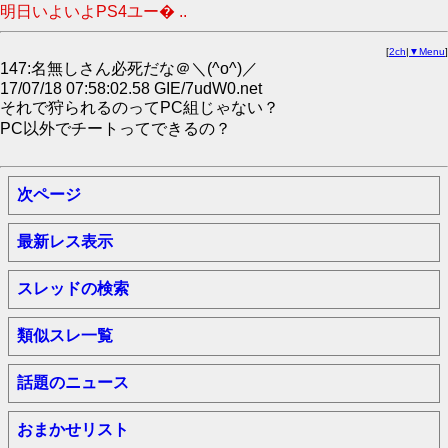
明日いよいよPS4ユー� ..
[
2ch
|
▼Menu
]
147:名無しさん必死だな＠＼(^o^)／
17/07/18 07:58:02.58 GIE/7udW0.net
それで狩られるのってPC組じゃない？
PC以外でチートってできるの？
次ページ
最新レス表示
スレッドの検索
類似スレ一覧
話題のニュース
おまかせリスト