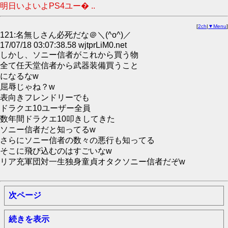
明日いよいよPS4ユー� ..
[
2ch
|
▼Menu
]
121:名無しさん必死だな＠＼(^o^)／
17/07/18 03:07:38.58 wjtprLiM0.net
しかし、ソニー信者がこれから買う物
全て任天堂信者から武器装備買うこと
になるなw
屈辱じゃね？w
表向きフレンドリーでも
ドラクエ10ユーザー全員
数年間ドラクエ10叩きしてきた
ソニー信者だと知ってるw
さらにソニー信者の数々の悪行も知ってる
そこに飛び込むのはすごいなw
リア充軍団対一生独身童貞オタクソニー信者だぞw
次ページ
続きを表示