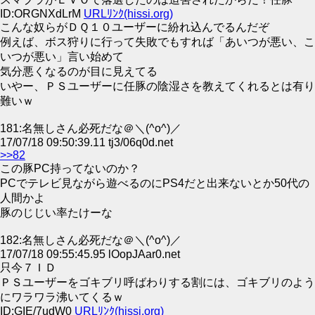
ID:ORGNXdLrM
URLﾘﾝｸ(hissi.org)
こんな奴らがＤＱ１０ユーザーに紛れ込んでるんだぞ
例えば、ボス狩りに行って失敗でもすれば「あいつが悪い、こ
いつが悪い」言い始めて
気分悪くなるのが目に見えてる
いやー、ＰＳユーザーに任豚の陰湿さを教えてくれるとは有り
難いｗ
181:名無しさん必死だな＠＼(^o^)／
17/07/18 09:50:39.11 tj3/06q0d.net
>>82
この豚PC持ってないのか？
PCでテレビ見ながら遊べるのにPS4だと出来ないとか50代の
人間かよ
豚のじじい率たけーな
182:名無しさん必死だな＠＼(^o^)／
17/07/18 09:55:45.95 lOopJAar0.net
只今７ＩＤ
ＰＳユーザーをゴキブリ呼ばわりする割には、ゴキブリのよう
にワラワラ沸いてくるｗ
ID:GIE/7udW0
URLﾘﾝｸ(hissi.org)