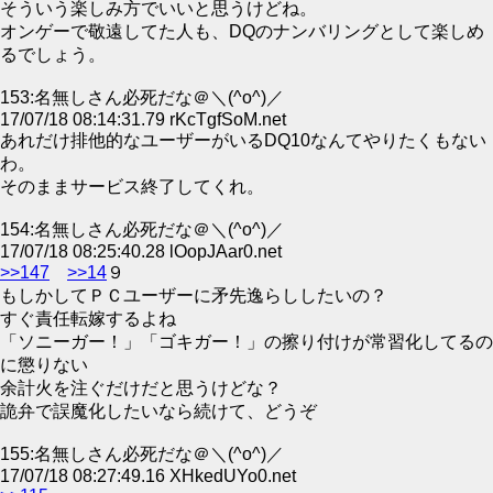
そういう楽しみ方でいいと思うけどね。
オンゲーで敬遠してた人も、DQのナンバリングとして楽しめ
るでしょう。
153:名無しさん必死だな＠＼(^o^)／
17/07/18 08:14:31.79 rKcTgfSoM.net
あれだけ排他的なユーザーがいるDQ10なんてやりたくもない
わ。
そのままサービス終了してくれ。
154:名無しさん必死だな＠＼(^o^)／
17/07/18 08:25:40.28 lOopJAar0.net
>>147
>>14
９
もしかしてＰＣユーザーに矛先逸らししたいの？
すぐ責任転嫁するよね
「ソニーガー！」「ゴキガー！」の擦り付けが常習化してるの
に懲りない
余計火を注ぐだけだと思うけどな？
詭弁で誤魔化したいなら続けて、どうぞ
155:名無しさん必死だな＠＼(^o^)／
17/07/18 08:27:49.16 XHkedUYo0.net