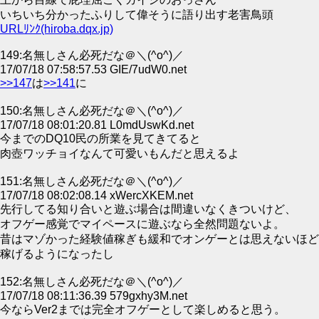
いちいち分かったふりして偉そうに語り出す老害鳥頭
URLﾘﾝｸ(hiroba.dqx.jp)
149:名無しさん必死だな＠＼(^o^)／
17/07/18 07:58:57.53 GIE/7udW0.net
>>147
は
>>141
に
150:名無しさん必死だな＠＼(^o^)／
17/07/18 08:01:20.81 L0mdUswKd.net
今までのDQ10民の所業を見てきてると
肉壺ワッチョイなんて可愛いもんだと思えるよ
151:名無しさん必死だな＠＼(^o^)／
17/07/18 08:02:08.14 xWercXKEM.net
先行してる知り合いと遊ぶ場合は間違いなくきついけど、
オフゲー感覚でマイペースに遊ぶなら全然問題ないよ。
昔はマゾかった経験値稼ぎも緩和でオンゲーとは思えないほど
稼げるようになったし
152:名無しさん必死だな＠＼(^o^)／
17/07/18 08:11:36.39 579gxhy3M.net
今ならVer2までは完全オフゲーとして楽しめると思う。