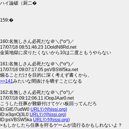
ハイ論破（厨二�
159:�
160:名無しさん必死だな＠＼(^o^)／
17/07/18 08:51:46.23 1OoldN8Rd.net
金策地獄に戻りたくないから10は二度ともうやらない
161:名無しさん必死だな＠＼(^o^)／
17/07/18 09:07:17.05 psVBSW5ka.net
煽ることだけを目的に深く考えず書くから、
>>141
みたいな間抜けを晒すことになる
162:名無しさん必死だな＠＼(^o^)／
17/07/18 09:12:06.11 lOopJAar0.net
こうした任豚が難癖付けてゲハ板回ってんだろ
ID:GIE/7udW0
URLﾘﾝｸ(hissi.org)
ID:e3qnOj3L0
URLﾘﾝｸ(hissi.org)
ID:psVBSW5ka
URLﾘﾝｸ(hissi.org)
>もしかしたら任豚を狩るゲームが流行るかもしれないよ？