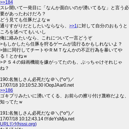
>>184
スレ開いて一発目に「なんか面白いのが湧いてるな」と言う必
要があったわけだろ？
どう見ても任豚だよなｗ
通りすがりだとしたいならなら、
>>1
に対して自分のおもうと
ころを述べてもいいし
俺に絡みたいなら、これについて一言どうぞ
>もしかしたら任豚を狩るゲームが流行るかもしれないよ？
>旅に同行してチートやＲＭＴなんかの不正行為を暴いてや
る！とかねｗ
>ＰＳ４の録画機能を嫌がってたのも、ぶっちゃけそれじゃ
ね？
190:名無しさん必死だな＠＼(^o^)／
17/07/18 10:10:52.30 lOopJAar0.net
>>186
ゴキブリみたいに湧いてくる、お前らの擦り付け蔑称だよな、
知ってたｗ
191:名無しさん必死だな＠＼(^o^)／
17/07/18 10:12:43.14 tYdeYsMja.net
URLﾘﾝｸ(hissi.org)