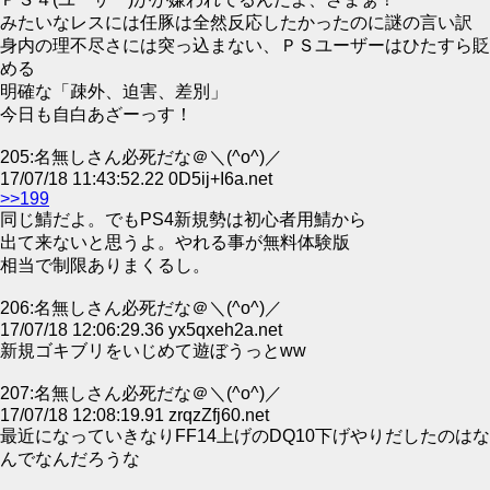
みたいなレスには任豚は全然反応したかったのに謎の言い訳
身内の理不尽さには突っ込まない、ＰＳユーザーはひたすら貶
める
明確な「疎外、迫害、差別」
今日も自白あざーっす！
205:名無しさん必死だな＠＼(^o^)／
17/07/18 11:43:52.22 0D5ij+I6a.net
>>199
同じ鯖だよ。でもPS4新規勢は初心者用鯖から
出て来ないと思うよ。やれる事が無料体験版
相当で制限ありまくるし。
206:名無しさん必死だな＠＼(^o^)／
17/07/18 12:06:29.36 yx5qxeh2a.net
新規ゴキブリをいじめて遊ぼうっとww
207:名無しさん必死だな＠＼(^o^)／
17/07/18 12:08:19.91 zrqzZfj60.net
最近になっていきなりFF14上げのDQ10下げやりだしたのはな
んでなんだろうな