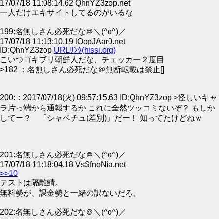
17/07/18 11:08:14.62 QhnYZ3zop.net
一人だけエキサイトしてるのがいるな
199:名無しさん必死だな＠＼(^o^)／
17/07/18 11:13:10.19 lOopJAar0.net
ID:QhnYZ3zop
URLﾘﾝｸ(hissi.org)
こいつゴキブリ朝鮮人だな、チェッカー２度目
>182 ：名無しさん必死だな＠無断転載は禁止[]
200:：2017/07/18(火) 09:57:15.63 ID:QhnYZ3zop >怪しいキャ
ラ片っ端から通報するか これに全然ツッコミないぞ？ もしか
してー？ 「シャベチュ(差別)」だー！ 知ってたけどねｗ
201:名無しさん必死だな＠＼(^o^)／
17/07/18 11:18:04.18 VsSfnoNia.net
>>10
テストは隔離鯖。
無料勢が、課金勢と一緒の訳ないだろ。
202:名無しさん必死だな＠＼(^o^)／