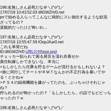
196:名無しさん必死だな＠＼(^o^)／
17/07/18 10:43:52.03 dltGWZH/0.net
psで始める人らってこんなに病的にスレ抽出するような奴混
ざってるの？
楽観的だったけど怖いわ…
197:名無しさん必死だな＠＼(^o^)／
17/07/18 10:55:47.59 lOopJAar0.net
これも単発だね
ID:dltGWZH/0
URLﾘﾝｸ(hissi.org)
チェッカー貼られて困る発言を濡れ衣着せか
責任転嫁しかできないな、本当に
>もしかしたら任豚を狩るゲームが流行るかもしれないよ？
>旅に同行してチートやＲＭＴなんかの不正行為を暴いてや
る！とかねｗ
>ＰＳ４の録画機能を嫌がってたのも、ぶっちゃけそれじゃ
ね？
狩られるのが怖かったの？「もしかしたら」の話でもビビっち
ゃったの？ｗ
198:名無しさん必死だな＠＼(^o^)／