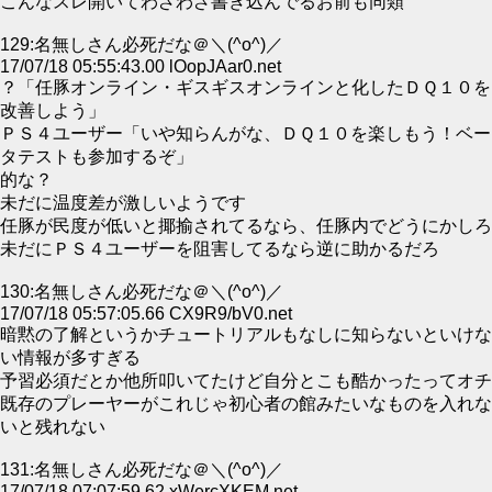
こんなスレ開いてわざわざ書き込んでるお前も同類
129:名無しさん必死だな＠＼(^o^)／
17/07/18 05:55:43.00 lOopJAar0.net
？「任豚オンライン・ギスギスオンラインと化したＤＱ１０を
改善しよう」
ＰＳ４ユーザー「いや知らんがな、ＤＱ１０を楽しもう！ベー
タテストも参加するぞ」
的な？
未だに温度差が激しいようです
任豚が民度が低いと揶揄されてるなら、任豚内でどうにかしろ
未だにＰＳ４ユーザーを阻害してるなら逆に助かるだろ
130:名無しさん必死だな＠＼(^o^)／
17/07/18 05:57:05.66 CX9R9/bV0.net
暗黙の了解というかチュートリアルもなしに知らないといけな
い情報が多すぎる
予習必須だとか他所叩いてたけど自分とこも酷かったってオチ
既存のプレーヤーがこれじゃ初心者の館みたいなものを入れな
いと残れない
131:名無しさん必死だな＠＼(^o^)／
17/07/18 07:07:59.62 xWercXKEM.net