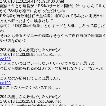
17/07/18 11:31:14.41 4cO9ChBX0.net
配信の件とか運営が「PS4のサービス開始に伴い」なんて書く
からPS4版が槍玉にあがっただけなのに
PS信者が自分達は任天堂信者に迫害されてるみたい明後日の
方向へ狂ったように喚きだして
挙句に「DQ10民の所業」とかギャグも大概にしろって感じだ
わ
それとも最近のソニーの戦略はそうやって自作自演で同情誘う
やり方なのか？
203:名無しさん必死だな＠＼(^o^)／
17/07/18 11:33:08.95 9c2/ochKa.net
>>195
たぶんこいつはプレーしないというかできないと思うよ。
今日から始められるのはβテストで応募しなきゃいけなかった
し、
こんなのが応募してるとは思えんし
>>199
βテストのページくらい見ておけよ。
204:名無しさん必死だな＠＼(^o^)／
17/07/18 11:35:25.81 lOopJAar0.net
ＰＳ４(ユーザー)がが嫌われてるんだよ、ざまぁ！