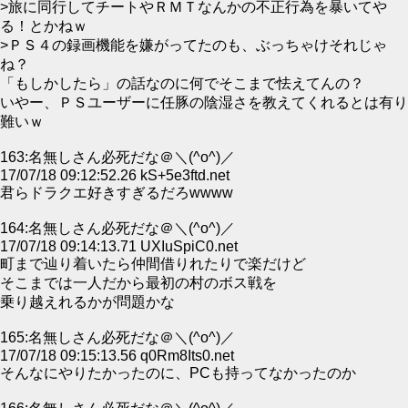
>旅に同行してチートやＲＭＴなんかの不正行為を暴いてや
る！とかねｗ
>ＰＳ４の録画機能を嫌がってたのも、ぶっちゃけそれじゃ
ね？
「もしかしたら」の話なのに何でそこまで怯えてんの？
いやー、ＰＳユーザーに任豚の陰湿さを教えてくれるとは有り
難いｗ
163:名無しさん必死だな＠＼(^o^)／
17/07/18 09:12:52.26 kS+5e3ftd.net
君らドラクエ好きすぎるだろwwww
164:名無しさん必死だな＠＼(^o^)／
17/07/18 09:14:13.71 UXIuSpiC0.net
町まで辿り着いたら仲間借りれたりで楽だけど
そこまでは一人だから最初の村のボス戦を
乗り越えれるかが問題かな
165:名無しさん必死だな＠＼(^o^)／
17/07/18 09:15:13.56 q0Rm8Its0.net
そんなにやりたかったのに、PCも持ってなかったのか