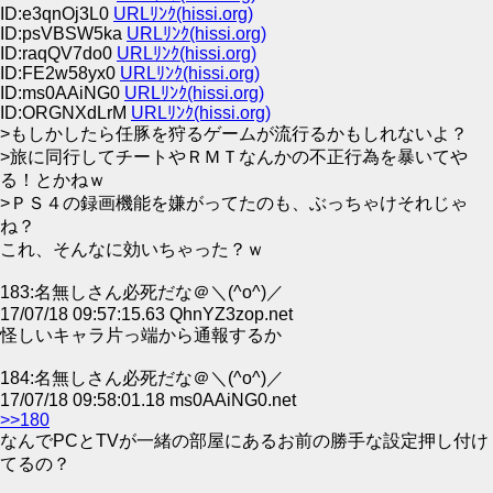
ID:e3qnOj3L0
URLﾘﾝｸ(hissi.org)
ID:psVBSW5ka
URLﾘﾝｸ(hissi.org)
ID:raqQV7do0
URLﾘﾝｸ(hissi.org)
ID:FE2w58yx0
URLﾘﾝｸ(hissi.org)
ID:ms0AAiNG0
URLﾘﾝｸ(hissi.org)
ID:ORGNXdLrM
URLﾘﾝｸ(hissi.org)
>もしかしたら任豚を狩るゲームが流行るかもしれないよ？
>旅に同行してチートやＲＭＴなんかの不正行為を暴いてや
る！とかねｗ
>ＰＳ４の録画機能を嫌がってたのも、ぶっちゃけそれじゃ
ね？
これ、そんなに効いちゃった？ｗ
183:名無しさん必死だな＠＼(^o^)／
17/07/18 09:57:15.63 QhnYZ3zop.net
怪しいキャラ片っ端から通報するか
184:名無しさん必死だな＠＼(^o^)／
17/07/18 09:58:01.18 ms0AAiNG0.net
>>180
なんでPCとTVが一緒の部屋にあるお前の勝手な設定押し付け
てるの？