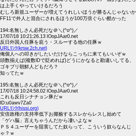
は上手くやっていけるだろう
むしろ新規ユーザーが増えてうれしいほうが勝るんじゃないか
FF11で外人と混合にされるほうが100万倍ぐらい酷かった
194:名無しさん必死だな＠＼(^o^)／
17/07/18 10:21:26.13 lOopJAar0.net
反日外国人任豚を庇う・スルーする他の任豚ｗ
URLﾘﾝｸ(krsw.2ch.net)
俺個人への叩きがしたいだけならこっちに来てもいいぞｗ
頭数揃えば(複数IDで貶めれば)どうにかなると勘違いしてる、
ゴキブリ朝鮮人どもだろ？
知ってたｗ
195:名無しさん必死だな＠＼(^o^)／
17/07/18 10:24:58.02 lOopJAar0.net
これも反日シナチョン豚だｗ
ID:u0awv7Za0
URLﾘﾝｸ(hissi.org)
安倍政権の支持率低下お揶揄するスレからレスし始めて
「ゲハ脳」言えちゃうんだから凄いよなｗ
ＰＳ４ユーザーを阻害してた奴らって、こういう奴らなんじ
ゃ？ｗ