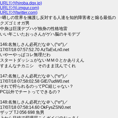
URLﾘﾝｸ(hiroba.dqx.jp)
URLﾘﾝｸ(i.imgur.com)
URLﾘﾝｸ(twitter.com)
↑晒しの世界を擁護し反対する人達を知的障害者と煽る最低の
クズゴミオガ男
中身は巨漢デブハゲ独身の性格地雷
いい年こいたおっさんがゲハ脳のキモデブ
146:名無しさん必死だな＠＼(^o^)／
17/07/18 07:57:52.70 AzTaEvLn0.net
いやーやっぱコレ無理だわ
スタートダッシュがないＭＭＯとかありえん
すまんなチカニシ そのまま沈んでくれ
147:名無しさん必死だな＠＼(^o^)／
17/07/18 07:58:02.58 GIE/7udW0.net
それで狩られるのってPC組じゃない？
PC以外でチートってできるの？
148:名無しさん必死だな＠＼(^o^)／
17/07/18 07:58:14.60 OkFysZSN0.net
ザップ TJ 056 698 魚男
上から目線で屁理屈こくガイジのおっさん