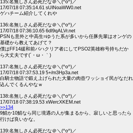
135:名無しさん必死だな＠＼(^o^)／
17/07/18 07:35:14.61 sUINoaWW0.net
ゲハチーム紹介してくれや
136:名無しさん必死だな＠＼(^o^)／
17/07/18 07:36:10.65 6dI9qALVr.net
PSNも意外と中高生=ゆうた系が多いから任豚先輩はオンゲの
基礎から教えてあげて？
僕はFF14緩和前バハクリア者にしてPSO2英雄称号持ちだか
ら大丈夫です(´・ω・｀)
137:名無しさん必死だな＠＼(^o^)／
17/07/18 07:37:53.19 5+/m3Hp3a.net
白騎士物語で鍛え上げられた大量の肉壺ワッショイ民がなだれ
込んでくるんやなｗ
138:名無しさん必死だな＠＼(^o^)／
17/07/18 07:38:19.53 xWercXKEM.net
>>134
9鯖か10鯖なら同じ境遇の人が集まるから、寂しいと思ったら
行けば良いかな。
139:名無しさん必死だな＠＼(^o^)／