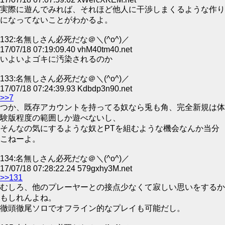
実際に遊んでみれば、それほど他人に干渉しまくるような作り
になってないことがわかるよ。
132:名無しさん必死だな＠＼(^o^)／
17/07/18 07:19:09.40 vhM40tm40.net
いよいよゴキに汚染されるのか
133:名無しさん必死だな＠＼(^o^)／
17/07/18 07:24:39.93 Kdbdp3n90.net
>>7
つか、既存アカウントを持ってる奴なら兎も角、完全新規は体
験版程度の範囲しか遊べないし、
そんなの気にするような奴とPTを組むような機会なんか当分
こねーよ。
134:名無しさん必死だな＠＼(^o^)／
17/07/18 07:28:22.24 579gxhy3M.net
>>131
むしろ、他のプレーヤーとの接点少なくて寂しい思いをするか
もしれんよね。
徹頭徹尾ソロでオフライン的なプレイも可能だし。