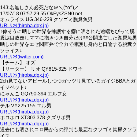
143:名無しさん必死だな＠＼(^o^)／
17/07/18 07:57:29.55 OkFysZSN0.net
オムライス UG 346-229 クソゴミ脱糞魚男
URLﾘﾝｸ(hiroba.dqx.jp)
↑偉そうに晒しの世界を擁護する癖に晒された途端ちびって脱
糞涙目敗走しママに抱きつき自分だけ非公開逃亡した糞尿魚男
晒しの世界をエセ関西弁で全力で擁護し身内と口論する脱糞ク
ソライス↓
URLﾘﾝｸ(twitter.com)
【チーム】 オズ
【リーダー】 リオ QY815-325 ドワ子
URLﾘﾝｸ(hiroba.dqx.jp)
2ch見てないアピールしつつガッツリ見ているガイジBBAとガ
イジペット↓
にゃんこ GQ790-394 エルフ女
URLﾘﾝｸ(hiroba.dqx.jp)
テル VY225 155 エル男
URLﾘﾝｸ(hiroba.dqx.jp)
ホロホロ XT303 378 クズリポ男
URLﾘﾝｸ(hiroba.dqx.jp)
過去にも晒されコロ民からの評判も最悪なクソゴミ糞尿クソラ
イス↓