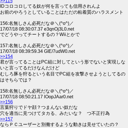
>>115
IDコロコロしてる奴が何を言っても信用されんよ
お前のやろうとしていることはただの粘着質のハラスメント
156:名無しさん必死だな＠＼(^o^)／
17/07/18 08:30:07.37 e3qnOj3L0.net
でどうやってチートするの？Wiiとかで
157:名無しさん必死だな＠＼(^o^)／
17/07/18 08:39:59.34 GIE/7udW0.net
>>154
君が言ってることはPC組に対してという形でないと実現しな
いと言ってるだけなんだけど
むしろ豚を狩るという名目でPC組を攻撃させようとしてるの
はそちらでは？
158:名無しさん必死だな＠＼(^o^)／
17/07/18 08:50:21.17 lOopJAar0.net
>>156
言葉狩りでドヤ顔？つまんない奴だな
穴を適当に見つけてタカる、みたいな？ つ不正行為
>>157
ならＰＣユーザーと別働するような動きは見せていたの？