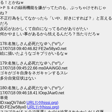
る！とかねｗ
>ＰＳ４の録画機能を嫌がってたのも、ぶっちゃけそれじゃ
ね？
不正行為をしてなかったら「いや、好きにすれば？」と言える
だろ
反応がおかしくて自白になってるのがありがたい
何かやましい事があるから怯えるんだろ？当たりだろｗ
178:名無しさん必死だな＠＼(^o^)／
17/07/18 09:40:46.82 FE2w58yx0.net
絵に描いたようなゴキブリがいるなｗ
179:名無しさん必死だな＠＼(^o^)／
17/07/18 09:45:22.66 ms0AAiNG0.net
ゴキがゴキ自身をネガキャンするスレ
多分自覚症状はない
180:名無しさん必死だな＠＼(^o^)／
17/07/18 09:46:18.41 lOopJAar0.net
単発
ID:raqQV7do0
URLﾘﾝｸ(hissi.org)
ID:FE2w58yx0
URLﾘﾝｸ(hissi.org)
スマブラがＥＶＯで落選したのは迫害されたからだ！任豚