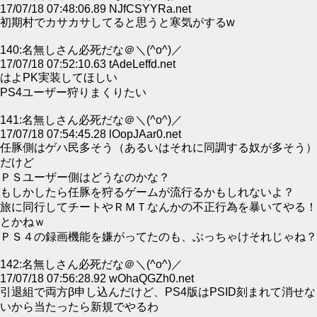
17/07/18 07:48:06.89 NJfCSYYRa.net
初期村でカサカサしてると思うと寒気がするw
140:名無しさん必死だな＠＼(^o^)／
17/07/18 07:52:10.63 tAdeLeffd.net
はよPK実装してほしい
PS4ユーザー狩りまくりたい
141:名無しさん必死だな＠＼(^o^)／
17/07/18 07:54:45.28 lOopJAar0.net
任豚側はゲハ民多そう（あるいはそれに同調する奴が多そう）
だけど
ＰＳユーザー側はどうなのかな？
もしかしたら任豚を狩るゲームが流行るかもしれないよ？
旅に同行してチートやＲＭＴなんかの不正行為を暴いてやる！
とかねｗ
ＰＳ４の録画機能を嫌がってたのも、ぶっちゃけそれじゃね？
142:名無しさん必死だな＠＼(^o^)／
17/07/18 07:56:28.92 wOhaQGZh0.net
引退組で両方β申し込んだけど、PS4版はPSID刻まれて消せな
いから当たったら新規でやるわ