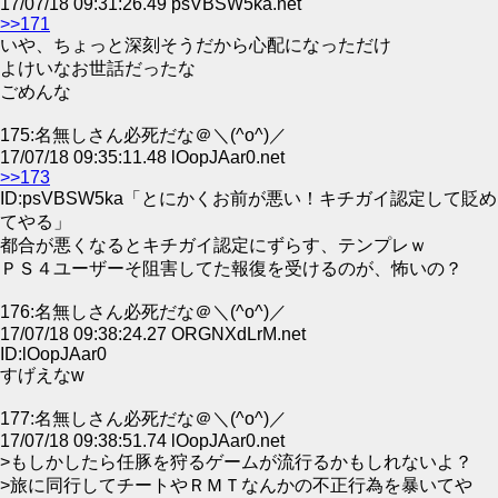
17/07/18 09:31:26.49 psVBSW5ka.net
>>171
いや、ちょっと深刻そうだから心配になっただけ
よけいなお世話だったな
ごめんな
175:名無しさん必死だな＠＼(^o^)／
17/07/18 09:35:11.48 lOopJAar0.net
>>173
ID:psVBSW5ka「とにかくお前が悪い！キチガイ認定して貶め
てやる」
都合が悪くなるとキチガイ認定にずらす、テンプレｗ
ＰＳ４ユーザーそ阻害してた報復を受けるのが、怖いの？
176:名無しさん必死だな＠＼(^o^)／
17/07/18 09:38:24.27 ORGNXdLrM.net
ID:lOopJAar0
すげえなw
177:名無しさん必死だな＠＼(^o^)／
17/07/18 09:38:51.74 lOopJAar0.net
>もしかしたら任豚を狩るゲームが流行るかもしれないよ？
>旅に同行してチートやＲＭＴなんかの不正行為を暴いてや