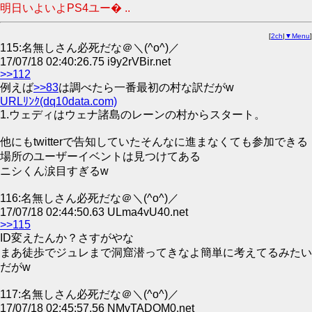
明日いよいよPS4ユー� ..
[
2ch
|
▼Menu
]
115:名無しさん必死だな＠＼(^o^)／
17/07/18 02:40:26.75 i9y2rVBir.net
>>112
例えば
>>83
は調べたら一番最初の村な訳だがw
URLﾘﾝｸ(dq10data.com)
1.ウェディはウェナ諸島のレーンの村からスタート。
他にもtwitterで告知していたそんなに進まなくても参加できる
場所のユーザーイベントは見つけてある
ニシくん涙目すぎるw
116:名無しさん必死だな＠＼(^o^)／
17/07/18 02:44:50.63 ULma4vU40.net
>>115
ID変えたんか？さすがやな
まあ徒歩でジュレまで洞窟潜ってきなよ簡単に考えてるみたい
だがw
117:名無しさん必死だな＠＼(^o^)／
17/07/18 02:45:57.56 NMvTADOM0.net