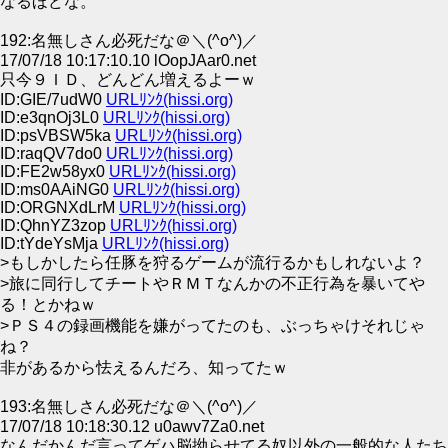
なるほどな。
192:名無しさん必死だな＠＼(^o^)／
17/07/18 10:17:10.10 lOopJAar0.net
只今９ＩＤ、どんどん増えるよーｗ
ID:GIE/7udW0
URLﾘﾝｸ(hissi.org)
ID:e3qnOj3L0
URLﾘﾝｸ(hissi.org)
ID:psVBSW5ka
URLﾘﾝｸ(hissi.org)
ID:raqQV7do0
URLﾘﾝｸ(hissi.org)
ID:FE2w58yx0
URLﾘﾝｸ(hissi.org)
ID:ms0AAiNG0
URLﾘﾝｸ(hissi.org)
ID:ORGNXdLrM
URLﾘﾝｸ(hissi.org)
ID:QhnYZ3zop
URLﾘﾝｸ(hissi.org)
ID:tYdeYsMja
URLﾘﾝｸ(hissi.org)
>もしかしたら任豚を狩るゲームが流行るかもしれないよ？
>旅に同行してチートやＲＭＴなんかの不正行為を暴いてや
る！とかねｗ
>ＰＳ４の録画機能を嫌がってたのも、ぶっちゃけそれじゃ
ね？
非があるから怯えるんだろ、知ってたｗ
193:名無しさん必死だな＠＼(^o^)／
17/07/18 10:18:30.12 u0awv7Za0.net
なんだかんだ言ってゲハ脳拗らせてる奴以外の一般的な人たち