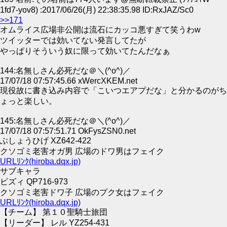
1fd7-yov8) :2017/06/26(月) 22:38:35.98 ID:RxJAZ/Sc0
>>171
オムライス広場非公開は流石にカッコ悪すぎて笑うわw
ツイッターでは効いてない発言してたが
やっぱりそういう奴に限って効いてたんだなぁ
144:名無しさん必死だな＠＼(^o^)／
17/07/18 07:57:45.66 xWercXKEM.net
現役故に書き込み内容で「こいつエアプだな」と分かるのがち
ょっと楽しい。
145:名無しさん必死だな＠＼(^o^)／
17/07/18 07:57:51.71 OkFysZSN0.net
ぶしょうひげ XZ642-422
クソゴミ老害オガ男 広場のドワ男はフェイク
URLﾘﾝｸ(hiroba.dqx.jp)
サブキャラ
ビズィ QP716-973
クソゴミ老害ドワ子 広場のプク女はフェイク
URLﾘﾝｸ(hiroba.dqx.jp)
【チーム】 第１０聖騎士旅団
【リーダー】 レル YZ254-431