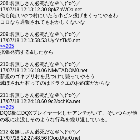
208:名無しさん必死だな＠＼(^o^)／
17/07/18 12:13:12.30 8pf/ZpWOa.net
俺もβぽいやつ村にいたら小ビン投げまくってやるわ
コロなら通報されてもおかしくないな
209:名無しさん必死だな＠＼(^o^)／
17/07/18 12:13:58.53 UyrYzTk/0.net
>>205
拡張発売する&したから
210:名無しさん必死だな＠＼(^o^)／
17/07/18 12:16:18.06 NMvTADOM0.net
新規のゴキブリ村を見つけて襲ってやろう
滅ぼされた村ってのはドラクエのお約束だからな
211:名無しさん必死だな＠＼(^o^)／
17/07/18 12:24:18.60 9c2/ochKa.net
>>205
DQO板にDQXプレイヤー化したアンチがいて、そいつらが他
の板に出没しそのような行為を繰り返している。
212:名無しさん必死だな＠＼(^o^)／
17/07/18 12:27:48.56 lOopJAar0.net