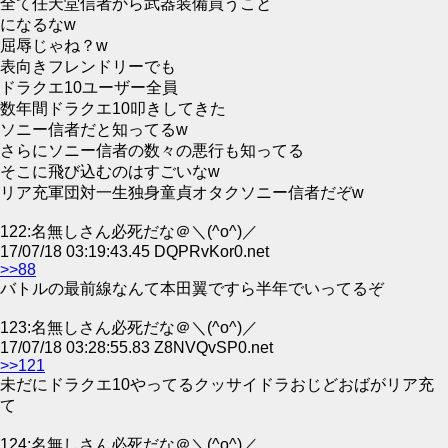
全て任天堂信者から武器装備買うこと
になるなw
屈辱じゃね？w
表向きフレンドリーでも
ドラクエ10ユーザー全員
数年間ドラクエ10叩きしてきた
ソニー信者だと知ってるw
さらにソニー信者の数々の悪行も知ってる
そこに飛び込むのはすごいなw
リア充軍団対一生独身童貞オタクソニー信者だぞw
122:名無しさん必死だな＠＼(^o^)／
17/07/18 03:19:43.45 DQPRvKor0.net
>>88
バトルの最前線なんて本田翼ですら半年でいってるぞ
123:名無しさん必死だな＠＼(^o^)／
17/07/18 03:28:55.83 Z8NVQvSP0.net
>>121
未だにドラクエ10やってるクッサイドラおじどおばがリア充
て
124:名無しさん必死だな＠＼(^o^)／