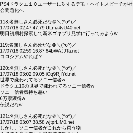
PS4ドラクエ１０ユーザーに対するデモ・ヘイトスピーチが社
会問題化へ
118:名無しさん必死だな＠＼(^o^)／
17/07/18 02:47:47.79 ULma4vU40.net
明日初期村探索して新米ゴキブリ見学に行ってみようw
119:名無しさん必死だな＠＼(^o^)／
17/07/18 02:59:16.87 84bWAJJTa.net
コロシアムやれば？
120:名無しさん必死だな＠＼(^o^)／
17/07/18 03:02:09.05 iOq9RjiYd.net
世界で嫌われてるソニー信者w
ドラクエ10の世界で嫌われてるソニー信者w
ソニー信者気持ち悪い
6万票獲得w
伝説だなw
121:名無しさん必死だな＠＼(^o^)／
17/07/18 03:07:38.58 wjtprLiM0.net
しかし、ソニー信者がこれから買う物