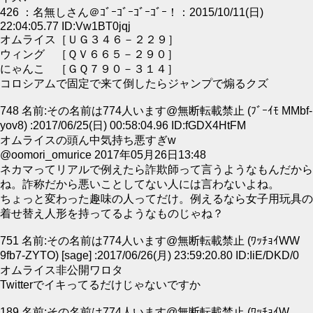
426 ：名無しさん＠ｺﾞｰｺﾞｰｺﾞｰｺﾞｰ！：2015/10/11(日)
22:04:05.77 ID:Vw1BT0jqj
オムライス［ＵＧ３４６－２２９］
ウィング ［ＱＶ６６５－２９０］
にゃんこ ［ＧＱ７９０－３１４］
コロシアムで固定で来て倒したらジャンプで煽るクズ
748 名前:その名前は774人います@無断転載禁止 (ﾌﾞｰｲﾓ MMbf-
yov8) :2017/06/25(日) 00:58:04.96 ID:fGDX4HtFM
オムライスの頭ん中気持ち悪すぎw
@oomori_omurice 2017年05月26日13:48
ネカマってリアルで例えたら詐欺師って言うようなもんだから
ね。詐称だから悪いことしてない人には言わないよね。
ちょっと変わった趣味の人ってだけ。例えるなら女子用玩具の
着せ替え人形を持ってるようなものじゃね？
751 名前:その名前は774人います@無断転載禁止 (ﾜｯﾁｮｲWW
9fb7-ZYTO) [sage] :2017/06/26(月) 23:59:20.80 ID:IiE/DKD/0
オムライス非公開ワロタ
Twitterでイキってるだけじゃないですか
189 名前:その名前は774人います@無断転載禁止 (ﾜｯﾁｮｲW