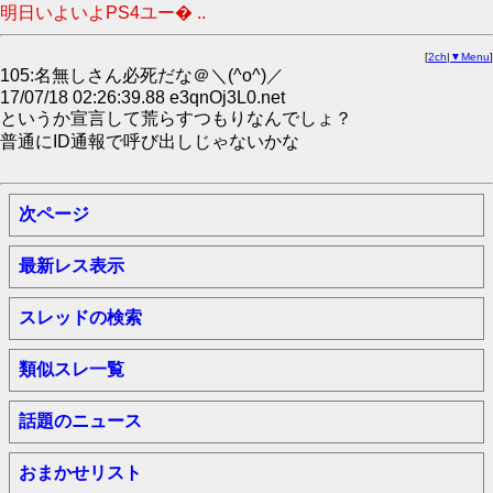
明日いよいよPS4ユー� ..
[
2ch
|
▼Menu
]
105:名無しさん必死だな＠＼(^o^)／
17/07/18 02:26:39.88 e3qnOj3L0.net
というか宣言して荒らすつもりなんでしょ？
普通にID通報で呼び出しじゃないかな
次ページ
最新レス表示
スレッドの検索
類似スレ一覧
話題のニュース
おまかせリスト