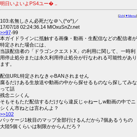
明日いよいよPS4ユー� ..
[
2ch
|
▼Menu
]
103:名無しさん必死だな＠＼(^o^)／
17/07/18 02:24:36.14 MlOxuSnZr.net
>>97
-99
本ガイドラインに抵触する画像・動画・生配信などの配信者が
特定された場合には、
当該配信者の「ドラゴンクエストX」の利用に関して、一時利
用停止処分または永久利用停止処分が行なわれる可能性があり
ます。
配信URL特定されなきゃBANされません
腐るだけある生放送や動画の中から探せるものなら探してみな
って話
残念ニシくん
そもそもただ配信するだけなら違反じゃねーしw動画の中でニ
シくん市ねとは言わんよ？
>>102
パッケージ1枚目のマップ全部行けるんだから7個あるうちの
大陸5個くらいは制限かからんだろ？