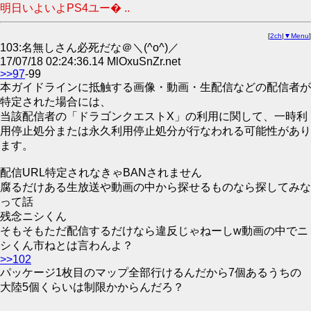
明日いよいよPS4ユー� ..
[
2ch
|
▼Menu
]
103:名無しさん必死だな＠＼(^o^)／
17/07/18 02:24:36.14 MlOxuSnZr.net
>>97
-99
本ガイドラインに抵触する画像・動画・生配信などの配信者が
特定された場合には、
当該配信者の「ドラゴンクエストX」の利用に関して、一時利
用停止処分または永久利用停止処分が行なわれる可能性があり
ます。
配信URL特定されなきゃBANされません
腐るだけある生放送や動画の中から探せるものなら探してみな
って話
残念ニシくん
そもそもただ配信するだけなら違反じゃねーしw動画の中でニ
シくん市ねとは言わんよ？
>>102
パッケージ1枚目のマップ全部行けるんだから7個あるうちの
大陸5個くらいは制限かからんだろ？