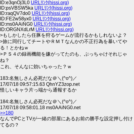
ID:e3qnOj3L0
URLﾘﾝｸ(hissi.org)
ID:psVBSW5ka
URLﾘﾝｸ(hissi.org)
ID:raqQV7do0
URLﾘﾝｸ(hissi.org)
ID:FE2w58yx0
URLﾘﾝｸ(hissi.org)
ID:ms0AAiNG0
URLﾘﾝｸ(hissi.org)
ID:ORGNXdLrM
URLﾘﾝｸ(hissi.org)
>もしかしたら任豚を狩るゲームが流行るかもしれないよ？
>旅に同行してチートやＲＭＴなんかの不正行為を暴いてや
る！とかねｗ
>ＰＳ４の録画機能を嫌がってたのも、ぶっちゃけそれじゃ
ね？
これ、そんなに効いちゃった？ｗ
183:名無しさん必死だな＠＼(^o^)／
17/07/18 09:57:15.63 QhnYZ3zop.net
怪しいキャラ片っ端から通報するか
184:名無しさん必死だな＠＼(^o^)／
17/07/18 09:58:01.18 ms0AAiNG0.net
>>180
なんでPCとTVが一緒の部屋にあるお前の勝手な設定押し付け
てるの？