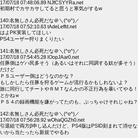
17/07/18 07:48:06.89 NJfCSYYRa.net
初期村でカサカサしてると思うと寒気がするw
140:名無しさん必死だな＠＼(^o^)／
17/07/18 07:52:10.63 tAdeLeffd.net
はよPK実装してほしい
PS4ユーザー狩りまくりたい
141:名無しさん必死だな＠＼(^o^)／
17/07/18 07:54:45.28 lOopJAar0.net
任豚側はゲハ民多そう（あるいはそれに同調する奴が多そう）
だけど
ＰＳユーザー側はどうなのかな？
もしかしたら任豚を狩るゲームが流行るかもしれないよ？
旅に同行してチートやＲＭＴなんかの不正行為を暴いてやる！
とかねｗ
ＰＳ４の録画機能を嫌がってたのも、ぶっちゃけそれじゃね？
142:名無しさん必死だな＠＼(^o^)／
17/07/18 07:56:28.92 wOhaQGZh0.net
引退組で両方β申し込んだけど、PS4版はPSID刻まれて消せな
いから当たったら新規でやるわ