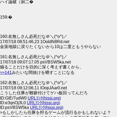
ハイ論破（厨二�
159:�
160:名無しさん必死だな＠＼(^o^)／
17/07/18 08:51:46.23 1OoldN8Rd.net
金策地獄に戻りたくないから10は二度ともうやらない
161:名無しさん必死だな＠＼(^o^)／
17/07/18 09:07:17.05 psVBSW5ka.net
煽ることだけを目的に深く考えず書くから、
>>141
みたいな間抜けを晒すことになる
162:名無しさん必死だな＠＼(^o^)／
17/07/18 09:12:06.11 lOopJAar0.net
こうした任豚が難癖付けてゲハ板回ってんだろ
ID:GIE/7udW0
URLﾘﾝｸ(hissi.org)
ID:e3qnOj3L0
URLﾘﾝｸ(hissi.org)
ID:psVBSW5ka
URLﾘﾝｸ(hissi.org)
>もしかしたら任豚を狩るゲームが流行るかもしれないよ？