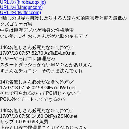
URLﾘﾝｸ(hiroba.dqx.jp)
URLﾘﾝｸ(i.imgur.com)
URLﾘﾝｸ(twitter.com)
↑晒しの世界を擁護し反対する人達を知的障害者と煽る最低の
クズゴミオガ男
中身は巨漢デブハゲ独身の性格地雷
いい年こいたおっさんがゲハ脳のキモデブ
146:名無しさん必死だな＠＼(^o^)／
17/07/18 07:57:52.70 AzTaEvLn0.net
いやーやっぱコレ無理だわ
スタートダッシュがないＭＭＯとかありえん
すまんなチカニシ そのまま沈んでくれ
147:名無しさん必死だな＠＼(^o^)／
17/07/18 07:58:02.58 GIE/7udW0.net
それで狩られるのってPC組じゃない？
PC以外でチートってできるの？
148:名無しさん必死だな＠＼(^o^)／
17/07/18 07:58:14.60 OkFysZSN0.net
ザップ TJ 056 698 魚男
上から目線で屁理屈こくガイジのおっさん