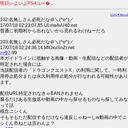
明日いよいよPS4ユー� ..
[
2ch
|
▼Menu
]
102:名無しさん必死だな＠＼(^o^)／
17/07/18 02:23:07.85 ULma4vU40.net
普通に初期村から出れないから見れるわけねーだろ
103:名無しさん必死だな＠＼(^o^)／
17/07/18 02:24:36.14 MlOxuSnZr.net
>>97
-99
本ガイドラインに抵触する画像・動画・生配信などの配信者が
特定された場合には、
当該配信者の「ドラゴンクエストX」の利用に関して、一時利
用停止処分または永久利用停止処分が行なわれる可能性があり
ます。
配信URL特定されなきゃBANされません
腐るだけある生放送や動画の中から探せるものなら探してみな
って話
残念ニシくん
そもそもただ配信するだけなら違反じゃねーしw動画の中でニ
シくん市ねとは言わんよ？