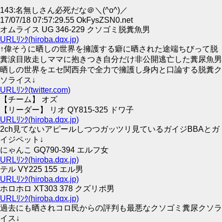
143:名無しさん必死だな＠＼(^o^)／
17/07/18 07:57:29.55 OkFysZSN0.net
オムライス UG 346-229 クソゴミ脱糞魚男
URLﾘﾝｸ(hiroba.dqx.jp)
↑偉そうに晒しの世界を擁護する癖に晒された途端ちびって脱
糞涙目敗走しママに抱きつき自分だけ非公開逃亡した糞尿魚男
晒しの世界をエセ関西弁で全力で擁護し身内と口論する脱糞ク
ソライス↓
URLﾘﾝｸ(twitter.com)
【チーム】 オズ
【リーダー】 リオ QY815-325 ドワ子
URLﾘﾝｸ(hiroba.dqx.jp)
2ch見てないアピールしつつガッツリ見ているガイジBBAとガ
イジペット↓
にゃんこ GQ790-394 エルフ女
URLﾘﾝｸ(hiroba.dqx.jp)
テル VY225 155 エル男
URLﾘﾝｸ(hiroba.dqx.jp)
ホロホロ XT303 378 クズリポ男
URLﾘﾝｸ(hiroba.dqx.jp)
過去にも晒されコロ民からの評判も最悪なクソゴミ糞尿クソラ
イス↓