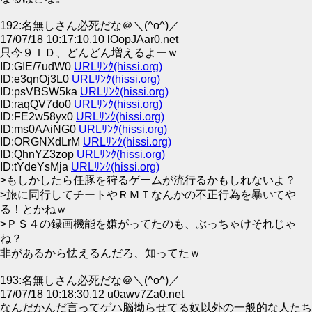
192:名無しさん必死だな＠＼(^o^)／
17/07/18 10:17:10.10 lOopJAar0.net
只今９ＩＤ、どんどん増えるよーｗ
ID:GIE/7udW0
URLﾘﾝｸ(hissi.org)
ID:e3qnOj3L0
URLﾘﾝｸ(hissi.org)
ID:psVBSW5ka
URLﾘﾝｸ(hissi.org)
ID:raqQV7do0
URLﾘﾝｸ(hissi.org)
ID:FE2w58yx0
URLﾘﾝｸ(hissi.org)
ID:ms0AAiNG0
URLﾘﾝｸ(hissi.org)
ID:ORGNXdLrM
URLﾘﾝｸ(hissi.org)
ID:QhnYZ3zop
URLﾘﾝｸ(hissi.org)
ID:tYdeYsMja
URLﾘﾝｸ(hissi.org)
>もしかしたら任豚を狩るゲームが流行るかもしれないよ？
>旅に同行してチートやＲＭＴなんかの不正行為を暴いてや
る！とかねｗ
>ＰＳ４の録画機能を嫌がってたのも、ぶっちゃけそれじゃ
ね？
非があるから怯えるんだろ、知ってたｗ
193:名無しさん必死だな＠＼(^o^)／
17/07/18 10:18:30.12 u0awv7Za0.net
なんだかんだ言ってゲハ脳拗らせてる奴以外の一般的な人たち