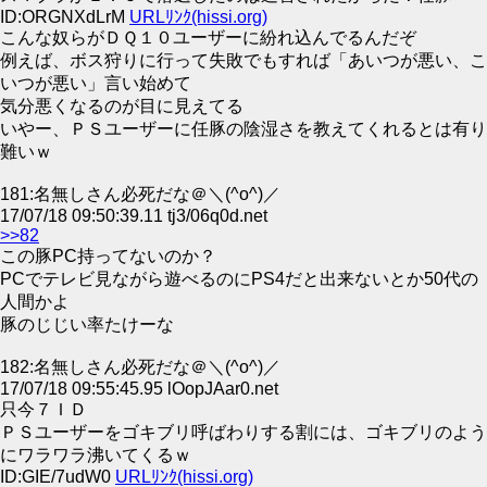
ID:ORGNXdLrM
URLﾘﾝｸ(hissi.org)
こんな奴らがＤＱ１０ユーザーに紛れ込んでるんだぞ
例えば、ボス狩りに行って失敗でもすれば「あいつが悪い、こ
いつが悪い」言い始めて
気分悪くなるのが目に見えてる
いやー、ＰＳユーザーに任豚の陰湿さを教えてくれるとは有り
難いｗ
181:名無しさん必死だな＠＼(^o^)／
17/07/18 09:50:39.11 tj3/06q0d.net
>>82
この豚PC持ってないのか？
PCでテレビ見ながら遊べるのにPS4だと出来ないとか50代の
人間かよ
豚のじじい率たけーな
182:名無しさん必死だな＠＼(^o^)／
17/07/18 09:55:45.95 lOopJAar0.net
只今７ＩＤ
ＰＳユーザーをゴキブリ呼ばわりする割には、ゴキブリのよう
にワラワラ沸いてくるｗ
ID:GIE/7udW0
URLﾘﾝｸ(hissi.org)