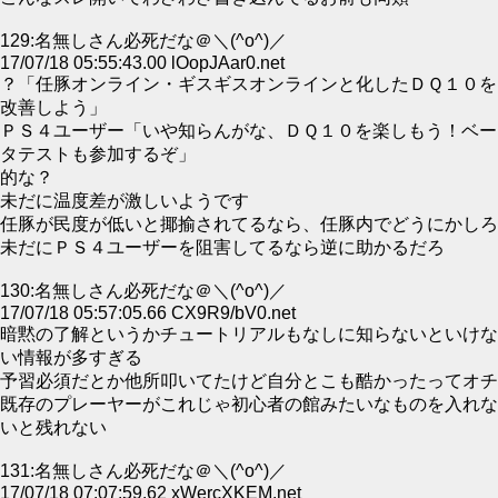
129:名無しさん必死だな＠＼(^o^)／
17/07/18 05:55:43.00 lOopJAar0.net
？「任豚オンライン・ギスギスオンラインと化したＤＱ１０を
改善しよう」
ＰＳ４ユーザー「いや知らんがな、ＤＱ１０を楽しもう！ベー
タテストも参加するぞ」
的な？
未だに温度差が激しいようです
任豚が民度が低いと揶揄されてるなら、任豚内でどうにかしろ
未だにＰＳ４ユーザーを阻害してるなら逆に助かるだろ
130:名無しさん必死だな＠＼(^o^)／
17/07/18 05:57:05.66 CX9R9/bV0.net
暗黙の了解というかチュートリアルもなしに知らないといけな
い情報が多すぎる
予習必須だとか他所叩いてたけど自分とこも酷かったってオチ
既存のプレーヤーがこれじゃ初心者の館みたいなものを入れな
いと残れない
131:名無しさん必死だな＠＼(^o^)／
17/07/18 07:07:59.62 xWercXKEM.net