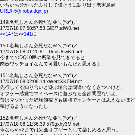
いちいち分かったふりして偉そうに語り出す老害鳥頭
URLﾘﾝｸ(hiroba.dqx.jp)
149:名無しさん必死だな＠＼(^o^)／
17/07/18 07:58:57.53 GIE/7udW0.net
>>147
は
>>141
に
150:名無しさん必死だな＠＼(^o^)／
17/07/18 08:01:20.81 L0mdUswKd.net
今までのDQ10民の所業を見てきてると
肉壺ワッチョイなんて可愛いもんだと思えるよ
151:名無しさん必死だな＠＼(^o^)／
17/07/18 08:02:08.14 xWercXKEM.net
先行してる知り合いと遊ぶ場合は間違いなくきついけど、
オフゲー感覚でマイペースに遊ぶなら全然問題ないよ。
昔はマゾかった経験値稼ぎも緩和でオンゲーとは思えないほど
稼げるようになったし
152:名無しさん必死だな＠＼(^o^)／
17/07/18 08:11:36.39 579gxhy3M.net
今ならVer2までは完全オフゲーとして楽しめると思う。