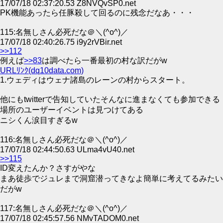
17/07/18 02:37:20.53 Z8NVQvSP0.net
PK機能あったら任豚殺して回るのに残念だなあ・・・
115:名無しさん必死だな＠＼(^o^)／
17/07/18 02:40:26.75 i9y2rVBir.net
>>112
例えば
>>83
は調べたら一番最初の村な訳だがw
URLﾘﾝｸ(dq10data.com)
1.ウェディはウェナ諸島のレーンの村からスタート。
他にもtwitterで告知していたそんなに進まなくても参加できる
場所のユーザーイベントは見つけてある
ニシくん涙目すぎるw
116:名無しさん必死だな＠＼(^o^)／
17/07/18 02:44:50.63 ULma4vU40.net
>>115
ID変えたんか？さすがやな
まあ徒歩でジュレまで洞窟潜ってきなよ簡単に考えてるみたい
だがw
117:名無しさん必死だな＠＼(^o^)／
17/07/18 02:45:57.56 NMvTADOM0.net