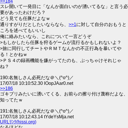
>>184
スレ開いて一発目に「なんか面白いのが湧いてるな」と言う必
要があったわけだろ？
どう見ても任豚だよなｗ
通りすがりだとしたいならなら、
>>1
に対して自分のおもうと
ころを述べてもいいし
俺に絡みたいなら、これについて一言どうぞ
>もしかしたら任豚を狩るゲームが流行るかもしれないよ？
>旅に同行してチートやＲＭＴなんかの不正行為を暴いてや
る！とかねｗ
>ＰＳ４の録画機能を嫌がってたのも、ぶっちゃけそれじゃ
ね？
190:名無しさん必死だな＠＼(^o^)／
17/07/18 10:10:52.30 lOopJAar0.net
>>186
ゴキブリみたいに湧いてくる、お前らの擦り付け蔑称だよな、
知ってたｗ
191:名無しさん必死だな＠＼(^o^)／
17/07/18 10:12:43.14 tYdeYsMja.net
URLﾘﾝｸ(hissi.org)
なるほどな。