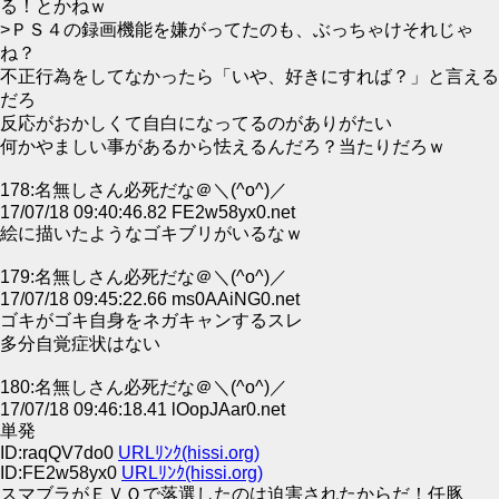
る！とかねｗ
>ＰＳ４の録画機能を嫌がってたのも、ぶっちゃけそれじゃ
ね？
不正行為をしてなかったら「いや、好きにすれば？」と言える
だろ
反応がおかしくて自白になってるのがありがたい
何かやましい事があるから怯えるんだろ？当たりだろｗ
178:名無しさん必死だな＠＼(^o^)／
17/07/18 09:40:46.82 FE2w58yx0.net
絵に描いたようなゴキブリがいるなｗ
179:名無しさん必死だな＠＼(^o^)／
17/07/18 09:45:22.66 ms0AAiNG0.net
ゴキがゴキ自身をネガキャンするスレ
多分自覚症状はない
180:名無しさん必死だな＠＼(^o^)／
17/07/18 09:46:18.41 lOopJAar0.net
単発
ID:raqQV7do0
URLﾘﾝｸ(hissi.org)
ID:FE2w58yx0
URLﾘﾝｸ(hissi.org)
スマブラがＥＶＯで落選したのは迫害されたからだ！任豚