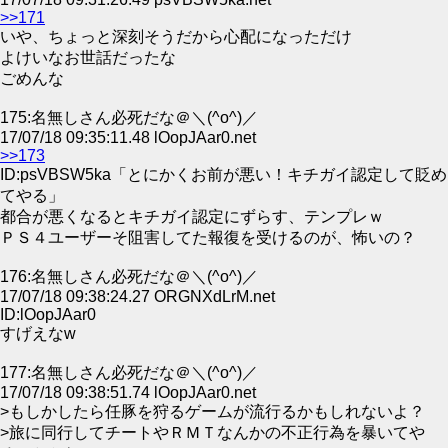
>>171
いや、ちょっと深刻そうだから心配になっただけ
よけいなお世話だったな
ごめんな
175:名無しさん必死だな＠＼(^o^)／
17/07/18 09:35:11.48 lOopJAar0.net
>>173
ID:psVBSW5ka「とにかくお前が悪い！キチガイ認定して貶め
てやる」
都合が悪くなるとキチガイ認定にずらす、テンプレｗ
ＰＳ４ユーザーそ阻害してた報復を受けるのが、怖いの？
176:名無しさん必死だな＠＼(^o^)／
17/07/18 09:38:24.27 ORGNXdLrM.net
ID:lOopJAar0
すげえなw
177:名無しさん必死だな＠＼(^o^)／
17/07/18 09:38:51.74 lOopJAar0.net
>もしかしたら任豚を狩るゲームが流行るかもしれないよ？
>旅に同行してチートやＲＭＴなんかの不正行為を暴いてや