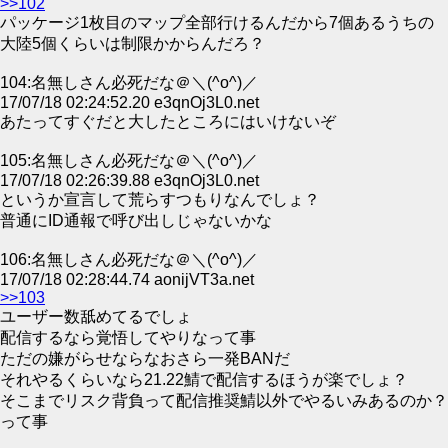
>>102
パッケージ1枚目のマップ全部行けるんだから7個あるうちの
大陸5個くらいは制限かからんだろ？
104:名無しさん必死だな＠＼(^o^)／
17/07/18 02:24:52.20 e3qnOj3L0.net
あたってすぐだと大したところにはいけないぞ
105:名無しさん必死だな＠＼(^o^)／
17/07/18 02:26:39.88 e3qnOj3L0.net
というか宣言して荒らすつもりなんでしょ？
普通にID通報で呼び出しじゃないかな
106:名無しさん必死だな＠＼(^o^)／
17/07/18 02:28:44.74 aonijVT3a.net
>>103
ユーザー数舐めてるでしょ
配信するなら覚悟してやりなって事
ただの嫌がらせならなおさら一発BANだ
それやるくらいなら21.22鯖で配信するほうが楽でしょ？
そこまでリスク背負って配信推奨鯖以外でやるいみあるのか？
って事