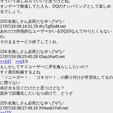
そういう楽しみ方でいいと思うけどね。
オンゲーで敬遠してた人も、DQのナンバリングとして楽しめ
るでしょう。
153:名無しさん必死だな＠＼(^o^)／
17/07/18 08:14:31.79 rKcTgfSoM.net
あれだけ排他的なユーザーがいるDQ10なんてやりたくもない
わ。
そのままサービス終了してくれ。
154:名無しさん必死だな＠＼(^o^)／
17/07/18 08:25:40.28 lOopJAar0.net
>>147
>>14
９
もしかしてＰＣユーザーに矛先逸らししたいの？
すぐ責任転嫁するよね
「ソニーガー！」「ゴキガー！」の擦り付けが常習化してるの
に懲りない
余計火を注ぐだけだと思うけどな？
詭弁で誤魔化したいなら続けて、どうぞ
155:名無しさん必死だな＠＼(^o^)／
17/07/18 08:27:49.16 XHkedUYo0.net
>>115