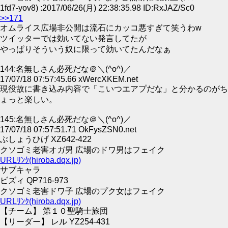
1fd7-yov8) :2017/06/26(月) 22:38:35.98 ID:RxJAZ/Sc0
>>171
オムライス広場非公開は流石にカッコ悪すぎて笑うわw
ツイッターでは効いてない発言してたが
やっぱりそういう奴に限って効いてたんだなぁ
144:名無しさん必死だな＠＼(^o^)／
17/07/18 07:57:45.66 xWercXKEM.net
現役故に書き込み内容で「こいつエアプだな」と分かるのがち
ょっと楽しい。
145:名無しさん必死だな＠＼(^o^)／
17/07/18 07:57:51.71 OkFysZSN0.net
ぶしょうひげ XZ642-422
クソゴミ老害オガ男 広場のドワ男はフェイク
URLﾘﾝｸ(hiroba.dqx.jp)
サブキャラ
ビズィ QP716-973
クソゴミ老害ドワ子 広場のプク女はフェイク
URLﾘﾝｸ(hiroba.dqx.jp)
【チーム】 第１０聖騎士旅団
【リーダー】 レル YZ254-431