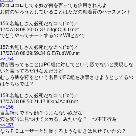
IDコロコロしてる奴が何を言っても信用されんよ
お前のやろうとしていることはただの粘着質のハラスメント
156:名無しさん必死だな＠＼(^o^)／
17/07/18 08:30:07.37 e3qnOj3L0.net
でどうやってチートするの？Wiiとかで
157:名無しさん必死だな＠＼(^o^)／
17/07/18 08:39:59.34 GIE/7udW0.net
>>154
君が言ってることはPC組に対してという形でないと実現しな
いと言ってるだけなんだけど
むしろ豚を狩るという名目でPC組を攻撃させようとしてるの
はそちらでは？
158:名無しさん必死だな＠＼(^o^)／
17/07/18 08:50:21.17 lOopJAar0.net
>>156
言葉狩りでドヤ顔？つまんない奴だな
穴を適当に見つけてタカる、みたいな？ つ不正行為
>>157
ならＰＣユーザーと別働するような動きは見せていたの？