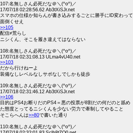
107:名無しさん必死だな＠＼(^o^)／
17/07/18 02:28:56.62 Ab3tXiSJr.net
スマホの仕様か知らんが書き込みするごとに勝手にID変わって
面倒くせえ
>>105
配信≠荒らし
ニシくん、そこを履き違えてはならない
108:名無しさん必死だな＠＼(^o^)／
17/07/18 02:31:08.13 ULma4vU40.net
>>103
だから行けねーよ
装備なしレベルなしサポなしでしかも徒歩
109:名無しさん必死だな＠＼(^o^)／
17/07/18 02:31:46.12 Ab3tXiSJr.net
>>106
目的はPS4お断りだのPS4＝悪の投票が8割だの何だのと舐め
た態度とってるニシくんを少ない労力で牽制してやること
そこらへんは
>>80
で書いた通り
110:名無しさん必死だな＠＼(^o^)／
17/07/18 02:32:01.83 ScIh8tZQ0.net