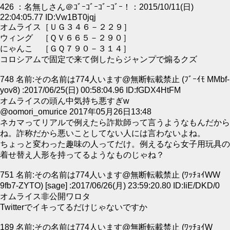
426 ：名無しさん＠ｺﾞｰｺﾞｰｺﾞｰｺﾞｰ！：2015/10/11(日)
22:04:05.77 ID:Vw1BT0jqj
オムライス［ＵＧ３４６－２２９］
ウィング ［ＱＶ６６５－２９０］
にゃんこ ［ＧＱ７９０－３１４］
コロシアムで固定で来て倒したらジャンプで煽るクズ
748 名前:その名前は774人います@無断転載禁止 (ﾌﾞｰｲﾓ MMbf-
yov8) :2017/06/25(日) 00:58:04.96 ID:fGDX4HtFM
オムライスの頭ん中気持ち悪すぎw
@oomori_omurice 2017年05月26日13:48
ネカマってリアルで例えたら詐欺師って言うようなもんだから
ね。詐称だから悪いことしてない人には言わないよね。
ちょっと変わった趣味の人ってだけ。例えるなら女子用玩具の
着せ替え人形を持ってるようなものじゃね？
751 名前:その名前は774人います@無断転載禁止 (ﾜｯﾁｮｲWW
9fb7-ZYTO) [sage] :2017/06/26(月) 23:59:20.80 ID:IiE/DKD/0
オムライス非公開ワロタ
Twitterでイキってるだけじゃないですか
189 名前:その名前は774人います@無断転載禁止 (ﾜｯﾁｮｲW