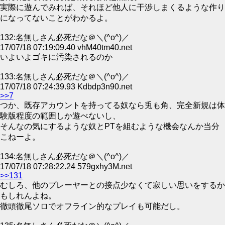
実際に遊んでみれば、それほど他人に干渉しまくるような作り
になってないことがわかるよ。
132:名無しさん必死だな＠＼(^o^)／
17/07/18 07:19:09.40 vhM40tm40.net
いよいよゴキに汚染されるのか
133:名無しさん必死だな＠＼(^o^)／
17/07/18 07:24:39.93 Kdbdp3n90.net
>>7
つか、既存アカウントを持ってる奴なら兎も角、完全新規は体
験版程度の範囲しか遊べないし、
そんなの気にするような奴とPTを組むような機会なんか当分
こねーよ。
134:名無しさん必死だな＠＼(^o^)／
17/07/18 07:28:22.24 579gxhy3M.net
>>131
むしろ、他のプレーヤーとの接点少なくて寂しい思いをするか
もしれんよね。
徹頭徹尾ソロでオフライン的なプレイも可能だし。