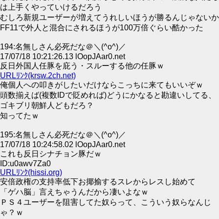
は上手くやっていけるだろう
むしろ新規ユーザーが増えてうれしいほうが勝るんじゃないか
FF11で外人と混合にされるほうが100万倍ぐらい酷かった
194:名無しさん必死だな＠＼(^o^)／
17/07/18 10:21:26.13 lOopJAar0.net
反日外国人任豚を庇う・スルーする他の任豚ｗ
URLﾘﾝｸ(krsw.2ch.net)
俺個人への叩きがしたいだけならこっちに来てもいいぞｗ
頭数揃えば(複数IDで貶めれば)どうにかなると勘違いしてる、
ゴキブリ朝鮮人どもだろ？
知ってたｗ
195:名無しさん必死だな＠＼(^o^)／
17/07/18 10:24:58.02 lOopJAar0.net
これも反日シナチョン豚だｗ
ID:u0awv7Za0
URLﾘﾝｸ(hissi.org)
安倍政権の支持率低下お揶揄するスレからレスし始めて
「ゲハ脳」言えちゃうんだから凄いよなｗ
ＰＳ４ユーザーを阻害してた奴らって、こういう奴らなんじ
ゃ？ｗ