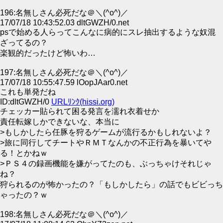
196:名無しさん必死だな＠＼(^o^)／
17/07/18 10:43:52.03 dltGWZH/0.net
psで始める人らってこんなに病的にスレ抽出するような奴混
ざってるの？
楽観的だったけど怖いわ…
197:名無しさん必死だな＠＼(^o^)／
17/07/18 10:55:47.59 lOopJAar0.net
これも単発だね
ID:dltGWZH/0
URLﾘﾝｸ(hissi.org)
チェッカー貼られて困る発言を濡れ衣着せか
責任転嫁しかできないな、本当に
>もしかしたら任豚を狩るゲームが流行るかもしれないよ？
>旅に同行してチートやＲＭＴなんかの不正行為を暴いてや
る！とかねｗ
>ＰＳ４の録画機能を嫌がってたのも、ぶっちゃけそれじゃ
ね？
狩られるのが怖かったの？「もしかしたら」の話でもビビっち
ゃったの？ｗ
198:名無しさん必死だな＠＼(^o^)／