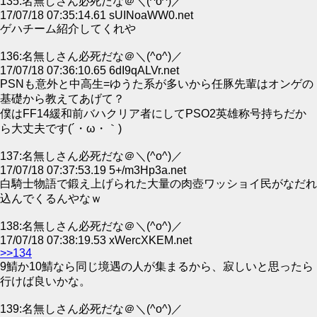
135:名無しさん必死だな＠＼(^o^)／
17/07/18 07:35:14.61 sUINoaWW0.net
ゲハチーム紹介してくれや
136:名無しさん必死だな＠＼(^o^)／
17/07/18 07:36:10.65 6dI9qALVr.net
PSNも意外と中高生=ゆうた系が多いから任豚先輩はオンゲの
基礎から教えてあげて？
僕はFF14緩和前バハクリア者にしてPSO2英雄称号持ちだか
ら大丈夫です(´・ω・｀)
137:名無しさん必死だな＠＼(^o^)／
17/07/18 07:37:53.19 5+/m3Hp3a.net
白騎士物語で鍛え上げられた大量の肉壺ワッショイ民がなだれ
込んでくるんやなｗ
138:名無しさん必死だな＠＼(^o^)／
17/07/18 07:38:19.53 xWercXKEM.net
>>134
9鯖か10鯖なら同じ境遇の人が集まるから、寂しいと思ったら
行けば良いかな。
139:名無しさん必死だな＠＼(^o^)／