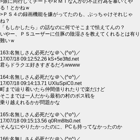
>旅に同行してチートやＲＭＴなんかの不正行為を暴いてや
る！とかねｗ
>ＰＳ４の録画機能を嫌がってたのも、ぶっちゃけそれじゃ
ね？
「もしかしたら」の話なのに何でそこまで怯えてんの？
いやー、ＰＳユーザーに任豚の陰湿さを教えてくれるとは有り
難いｗ
163:名無しさん必死だな＠＼(^o^)／
17/07/18 09:12:52.26 kS+5e3ftd.net
君らドラクエ好きすぎるだろwwww
164:名無しさん必死だな＠＼(^o^)／
17/07/18 09:14:13.71 UXIuSpiC0.net
町まで辿り着いたら仲間借りれたりで楽だけど
そこまでは一人だから最初の村のボス戦を
乗り越えれるかが問題かな
165:名無しさん必死だな＠＼(^o^)／
17/07/18 09:15:13.56 q0Rm8Its0.net
そんなにやりたかったのに、PCも持ってなかったのか
166:名無しさん必死だな＠＼(^o^)／