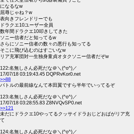
になるなw
屈辱じゃね？w
表向きフレンドリーでも
ドラクエ10ユーザー全員
数年間ドラクエ10叩きしてきた
ソニー信者だと知ってるw
さらにソニー信者の数々の悪行も知ってる
そこに飛び込むのはすごいなw
リア充軍団対一生独身童貞オタクソニー信者だぞw
122:名無しさん必死だな＠＼(^o^)／
17/07/18 03:19:43.45 DQPRvKor0.net
>>88
バトルの最前線なんて本田翼ですら半年でいってるぞ
123:名無しさん必死だな＠＼(^o^)／
17/07/18 03:28:55.83 Z8NVQvSP0.net
>>121
未だにドラクエ10やってるクッサイドラおじどおばがリア充
て
124:名無しさん必死だな＠＼(^o^)／