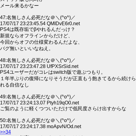
メール来るかなー
47:名無しさん必死だな＠＼(^o^)／
17/07/17 23:23:45.54 QMIDvE6r0.net
PS4は既存垢でβやれるんだっけ？
新規ならオフラインからだけど、
今回からオフの仕様変わるんだよな、
バグ無いといいなねえ。
48:名無しさん必死だな＠＼(^o^)／
17/07/17 23:23:47.28 UfPXSrSid.net
PS4ユーザーだがコレはswitch版で遊ぶつもり。
１年半ぶりの復帰になりそうだが正直もう飽きてるから続けら
れる自信なし
49:名無しさん必死だな＠＼(^o^)／
17/07/17 23:24:13.07 Ptyh19qO0.net
ご覧のように軽くつついただけで低民度さらけ出すからな
50:名無しさん必死だな＠＼(^o^)／
17/07/17 23:24:17.38 moApvN/Od.net
>>34