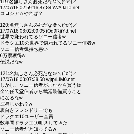
119:名無しさん必死だな＠＼(^o^)／
17/07/18 02:59:16.87 84bWAJJTa.net
コロシアムやれば？
120:名無しさん必死だな＠＼(^o^)／
17/07/18 03:02:09.05 iOq9RjiYd.net
世界で嫌われてるソニー信者w
ドラクエ10の世界で嫌われてるソニー信者w
ソニー信者気持ち悪い
6万票獲得w
伝説だなw
121:名無しさん必死だな＠＼(^o^)／
17/07/18 03:07:38.58 wjtprLiM0.net
しかし、ソニー信者がこれから買う物
全て任天堂信者から武器装備買うこと
になるなw
屈辱じゃね？w
表向きフレンドリーでも
ドラクエ10ユーザー全員
数年間ドラクエ10叩きしてきた
ソニー信者だと知ってるw