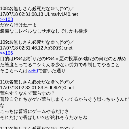
108:名無しさん必死だな＠＼(^o^)／
17/07/18 02:31:08.13 ULma4vU40.net
>>103
だから行けねーよ
装備なしレベルなしサポなしでしかも徒歩
109:名無しさん必死だな＠＼(^o^)／
17/07/18 02:31:46.12 Ab3tXiSJr.net
>>106
目的はPS4お断りだのPS4＝悪の投票が8割だの何だのと舐め
た態度とってるニシくんを少ない労力で牽制してやること
そこらへんは
>>80
で書いた通り
110:名無しさん必死だな＠＼(^o^)／
17/07/18 02:32:01.83 ScIh8tZQ0.net
荒らす？なんで荒らすの？
普段自分たちがゲハ荒らしまくってるからそう思っちゃうんだ
な
こっちは普通にゲームやるだけさ
それだけで香ばしいのが釣れそうだからね
111:名無しさん必死だな＠＼(^o^)／