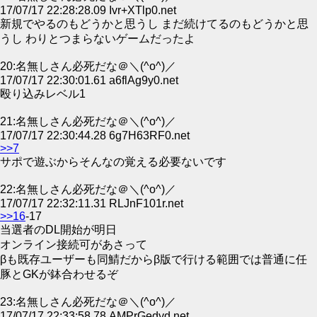
17/07/17 22:28:28.09 Ivr+XTlp0.net
新規でやるのもどうかと思うし まだ続けてるのもどうかと思
うし わりとつまらないゲームだったよ
20:名無しさん必死だな＠＼(^o^)／
17/07/17 22:30:01.61 a6flAg9y0.net
殴り込みレベル1
21:名無しさん必死だな＠＼(^o^)／
17/07/17 22:30:44.28 6g7H63RF0.net
>>7
サポで遊ぶからそんなの覚える必要ないです
22:名無しさん必死だな＠＼(^o^)／
17/07/17 22:32:11.31 RLJnF101r.net
>>16
-17
当選者のDL開始が明日
オンライン接続可があさって
βも既存ユーザーも同鯖だからβ版で行ける範囲では普通に任
豚とGKが鉢合わせるぞ
23:名無しさん必死だな＠＼(^o^)／
17/07/17 22:33:58.78 AMPrGedyd.net