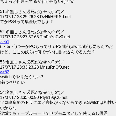
ちょっと何言ってるかわからないけどw
51:名無しさん必死だな＠＼(^o^)／
17/07/17 23:25:26.28 DzNkHFKSd.net
てかPS4って集金版でしょ？
52:名無しさん必死だな＠＼(^o^)／
17/07/17 23:27:37.68 TmFhYaCv0.net
>>51
(´・ω・`)つーかPCもってりゃPS4版もswitch版も要らんのだ
けど、ここの奴らは何でゲハに書き込んでるんだ？
53:名無しさん必死だな＠＼(^o^)／
17/07/17 23:33:23.28 MnzuRnQf0.net
>>52
switchでやりたくない?
俺はやりたい
54:名無しさん必死だな＠＼(^o^)／
17/07/17 23:35:00.90 Ptyh19qO0.net
ソロ率多めのドラクエと寝転がりながらできるSwitchは相性い
いからな
複垢でもテーブルモードでサブモニタとして使えるし優秀