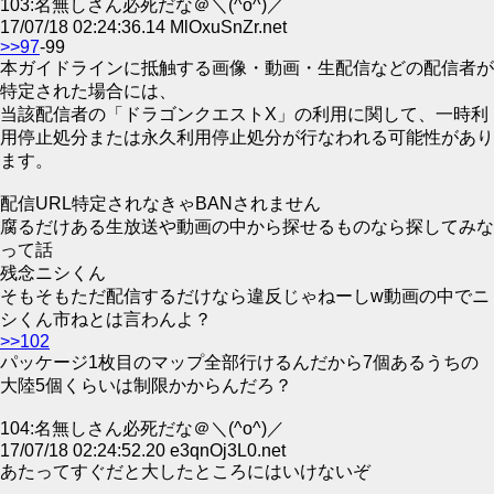
103:名無しさん必死だな＠＼(^o^)／
17/07/18 02:24:36.14 MlOxuSnZr.net
>>97
-99
本ガイドラインに抵触する画像・動画・生配信などの配信者が
特定された場合には、
当該配信者の「ドラゴンクエストX」の利用に関して、一時利
用停止処分または永久利用停止処分が行なわれる可能性があり
ます。
配信URL特定されなきゃBANされません
腐るだけある生放送や動画の中から探せるものなら探してみな
って話
残念ニシくん
そもそもただ配信するだけなら違反じゃねーしw動画の中でニ
シくん市ねとは言わんよ？
>>102
パッケージ1枚目のマップ全部行けるんだから7個あるうちの
大陸5個くらいは制限かからんだろ？
104:名無しさん必死だな＠＼(^o^)／
17/07/18 02:24:52.20 e3qnOj3L0.net
あたってすぐだと大したところにはいけないぞ