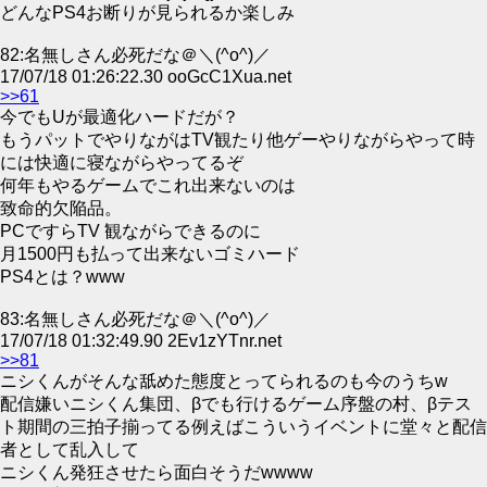
どんなPS4お断りが見られるか楽しみ
82:名無しさん必死だな＠＼(^o^)／
17/07/18 01:26:22.30 ooGcC1Xua.net
>>61
今でもUが最適化ハードだが？
もうパットでやりながはTV観たり他ゲーやりながらやって時
には快適に寝ながらやってるぞ
何年もやるゲームでこれ出来ないのは
致命的欠陥品。
PCですらTV 観ながらできるのに
月1500円も払って出来ないゴミハード
PS4とは？www
83:名無しさん必死だな＠＼(^o^)／
17/07/18 01:32:49.90 2Ev1zYTnr.net
>>81
ニシくんがそんな舐めた態度とってられるのも今のうちw
配信嫌いニシくん集団、βでも行けるゲーム序盤の村、βテス
ト期間の三拍子揃ってる例えばこういうイベントに堂々と配信
者として乱入して
ニシくん発狂させたら面白そうだwwww