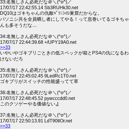
33:名無しさん必死だな＠＼(^o^)／
17/07/17 22:42:55.14 Sb3RUHk30.net
DQ10はゴキちゃんの仇敵ﾊﾟｿﾆｼの巣窟だからな。
パソニシ共を全員晒し者にしてやる！って息巻いてるゴキちゃ
んも多そうだな…
34:名無しさん必死だな＠＼(^o^)／
17/07/17 22:44:39.68 +/UPY19A0.net
>>33
いやいやゴキブリごときの低スペックが箱とPS4の仇になるわ
けないだろ
35:名無しさん必死だな＠＼(^o^)／
17/07/17 22:45:02.45 9LedRc1T0.net
ゴキブリがスイッチの性能盛ってて草
36:名無しさん必死だな＠＼(^o^)／
17/07/17 22:48:45.52 pywcccdd0.net
このクソゲーやる価値ないよ
37:名無しさん必死だな＠＼(^o^)／
17/07/17 22:50:13.91 LdT90tlOr.net
>>33