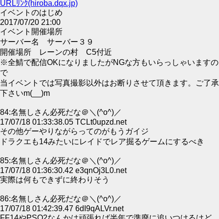
URLﾘﾝｸ(hiroba.dqx.jp)
イベントのはじめ
2017/07/20 21:00
イベント開催場所
サーバー名 サーバー３９
開催場所 レーンの村 C5付近
※全鯖で配信OKになりましたがNGな方もいらっしゃいますの
で
当イベントでは写真撮影以外はお断りさせて頂きます。ご了承
下さいm(__)m
84:名無しさん必死だな＠＼(^o^)／
17/07/18 01:33:38.05 TCLt0upzd.net
その他ゲーやりながらってのがもうガイジ
ドラクエも14みたいにレイドでレア掘るゲームにするべき
85:名無しさん必死だな＠＼(^o^)／
17/07/18 01:36:30.42 e3qnOj3L0.net
実際は何もできずに終わりそう
86:名無しさん必死だな＠＼(^o^)／
17/07/18 01:42:39.47 6dI9qALVr.net
FF14やPSO2なんかは頑張れば半年で準廃に追いつけるけど