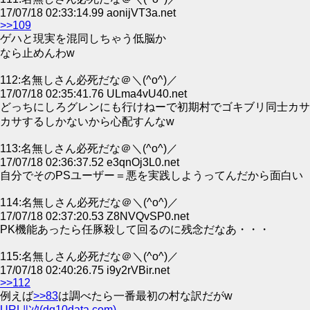
17/07/18 02:33:14.99 aonijVT3a.net
>>109
ゲハと現実を混同しちゃう低脳か
なら止めんわw
112:名無しさん必死だな＠＼(^o^)／
17/07/18 02:35:41.76 ULma4vU40.net
どっちにしろグレンにも行けねーで初期村でゴキブリ同士カサ
カサするしかないから心配すんなw
113:名無しさん必死だな＠＼(^o^)／
17/07/18 02:36:37.52 e3qnOj3L0.net
自分でそのPSユーザー＝悪を実践しようってんだから面白い
114:名無しさん必死だな＠＼(^o^)／
17/07/18 02:37:20.53 Z8NVQvSP0.net
PK機能あったら任豚殺して回るのに残念だなあ・・・
115:名無しさん必死だな＠＼(^o^)／
17/07/18 02:40:26.75 i9y2rVBir.net
>>112
例えば
>>83
は調べたら一番最初の村な訳だがw
URLﾘﾝｸ(dq10data.com)