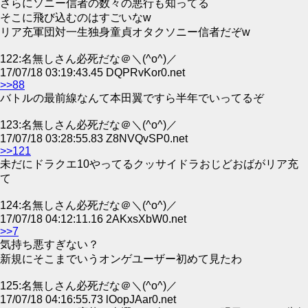
さらにソニー信者の数々の悪行も知ってる
そこに飛び込むのはすごいなw
リア充軍団対一生独身童貞オタクソニー信者だぞw
122:名無しさん必死だな＠＼(^o^)／
17/07/18 03:19:43.45 DQPRvKor0.net
>>88
バトルの最前線なんて本田翼ですら半年でいってるぞ
123:名無しさん必死だな＠＼(^o^)／
17/07/18 03:28:55.83 Z8NVQvSP0.net
>>121
未だにドラクエ10やってるクッサイドラおじどおばがリア充
て
124:名無しさん必死だな＠＼(^o^)／
17/07/18 04:12:11.16 2AKxsXbW0.net
>>7
気持ち悪すぎない？
新規にそこまでいうオンゲユーザー初めて見たわ
125:名無しさん必死だな＠＼(^o^)／
17/07/18 04:16:55.73 lOopJAar0.net