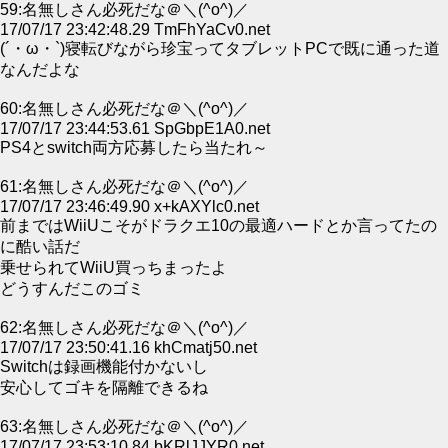
59:名無しさん必死だな＠＼(^o^)／
17/07/17 23:42:48.29 TmFhYaCv0.net
(´・ω・`)寝転びながら珍宝ってタブレットPCで既に通った道
なんだよな
60:名無しさん必死だな＠＼(^o^)／
17/07/17 23:44:53.61 SpGbpE1A0.net
PS4とswitch両方応募したら当たれ～
61:名無しさん必死だな＠＼(^o^)／
17/07/17 23:46:49.90 x+kAXYlc0.net
前まではWiiUこそがドラクエ10の最適ハードとか言ってたの
に酷い話だ
乗せられてWiiU買っちまったよ
どうすんだこのゴミ
62:名無しさん必死だな＠＼(^o^)／
17/07/17 23:50:41.16 khCmatj50.net
Switchは録画機能付かないし
安心してゴキを隔離できるね
63:名無しさん必死だな＠＼(^o^)／
17/07/17 23:53:10.84 bKRlJJYR0.net