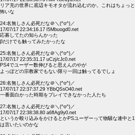
リア充の世界に底辺キモオタが流れ込むのか。これはちょっと
怖いな
24:名無しさん必死だな＠＼(^o^)／
17/07/17 22:34:16.17 l5Mbuogd0.net
応募してたの知らんかった
βだけでも触ってみたかったな
25:名無しさん必死だな＠＼(^o^)／
17/07/17 22:35:31.17 uCzj/cJc0.net
PS4でユーザー数伸びると思えんのやが
よっぽどの宗教家でもない限り一回は触ってるでしょ
26:名無しさん必死だな＠＼(^o^)／
17/07/17 22:37:37.29 YBbQSsO40.net
一番面白かった時期をプレイできなかった人たち
27:名無しさん必死だな＠＼(^o^)／
17/07/17 22:38:38.80 a6flAg9y0.net
というか殴り込みをかけるとかPSユーザーって物騒な連中と1
は言いたいのかな