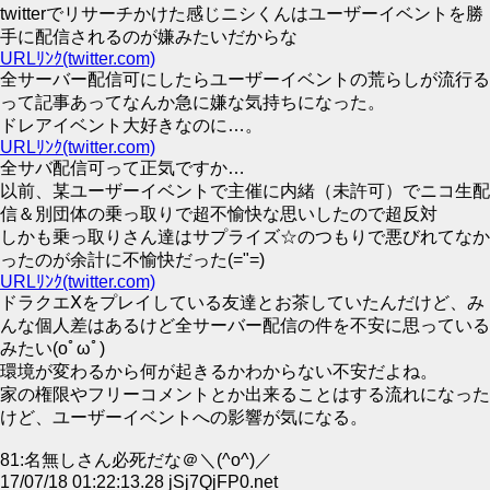
twitterでリサーチかけた感じニシくんはユーザーイベントを勝
手に配信されるのが嫌みたいだからな
URLﾘﾝｸ(twitter.com)
全サーバー配信可にしたらユーザーイベントの荒らしが流行る
って記事あってなんか急に嫌な気持ちになった。
ドレアイベント大好きなのに…。
URLﾘﾝｸ(twitter.com)
全サバ配信可って正気ですか…
以前、某ユーザーイベントで主催に内緒（未許可）でニコ生配
信＆別団体の乗っ取りで超不愉快な思いしたので超反対
しかも乗っ取りさん達はサプライズ☆のつもりで悪びれてなか
ったのが余計に不愉快だった(="=)
URLﾘﾝｸ(twitter.com)
ドラクエⅩをプレイしている友達とお茶していたんだけど、み
んな個人差はあるけど全サーバー配信の件を不安に思っている
みたい(oﾟωﾟ)
環境が変わるから何が起きるかわからない不安だよね。
家の権限やフリーコメントとか出来ることはする流れになった
けど、ユーザーイベントへの影響が気になる。
81:名無しさん必死だな＠＼(^o^)／
17/07/18 01:22:13.28 jSj7QjFP0.net