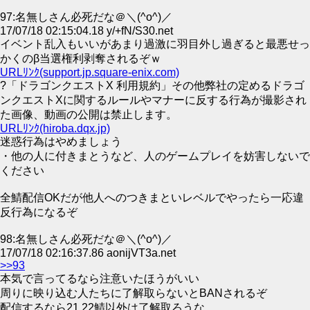
97:名無しさん必死だな＠＼(^o^)／
17/07/18 02:15:04.18 y/+fN/S30.net
イベント乱入もいいがあまり過激に羽目外し過ぎると最悪せっ
かくのβ当選権利剥奪されるぞｗ
URLﾘﾝｸ(support.jp.square-enix.com)
?「ドラゴンクエストX 利用規約」その他弊社の定めるドラゴ
ンクエストXに関するルールやマナーに反する行為が撮影され
た画像、動画の公開は禁止します。
URLﾘﾝｸ(hiroba.dqx.jp)
迷惑行為はやめましょう
・他の人に付きまとうなど、人のゲームプレイを妨害しないで
ください
全鯖配信OKだが他人へのつきまといレベルでやったら一応違
反行為になるぞ
98:名無しさん必死だな＠＼(^o^)／
17/07/18 02:16:37.86 aonijVT3a.net
>>93
本気で言ってるなら注意いたほうがいい
周りに映り込む人たちに了解取らないとBANされるぞ
配信するなら21.22鯖以外は了解取ろうな