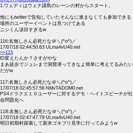
1.ウェディはウェナ諸島のレーンの村からスタート。
他にもtwitterで告知していたそんなに進まなくても参加できる
場所のユーザーイベントは見つけてある
ニシくん涙目すぎるw
116:名無しさん必死だな＠＼(^o^)／
17/07/18 02:44:50.63 ULma4vU40.net
>>115
ID変えたんか？さすがやな
まあ徒歩でジュレまで洞窟潜ってきなよ簡単に考えてるみたい
だがw
117:名無しさん必死だな＠＼(^o^)／
17/07/18 02:45:57.56 NMvTADOM0.net
PS4ドラクエ１０ユーザーに対するデモ・ヘイトスピーチが社
会問題化へ
118:名無しさん必死だな＠＼(^o^)／
17/07/18 02:47:47.79 ULma4vU40.net
明日初期村探索して新米ゴキブリ見学に行ってみようw