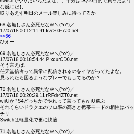
switchでやりたいんだよな、、半分はDQ10目的で買ったよう
な感じだし
取りあえず明日のメール楽しみに待ってるか
68:名無しさん必死だな＠＼(^o^)／
17/07/18 00:12:11.91 kvcSkE7a0.net
>>66
ひえー
69:名無しさん必死だな＠＼(^o^)／
17/07/18 00:18:54.44 PlxdurCD0.net
そう言えば、
任天堂信者って異常に配信されるのをイヤがってたよな。
見られたら困るようなプレーでもしてるのか？
70:名無しさん必死だな＠＼(^o^)／
17/07/18 00:20:29.11 rRFdr4ZT0.net
wiiUかPS4どっちかでやれって言ってもwiiU選ぶ
それくらいドラクエのソロ率の高さと携帯モードの相性はバッ
チリ
Switchは軽量化で更に快適
71:名無しさん必死だな＠＼(^o^)／