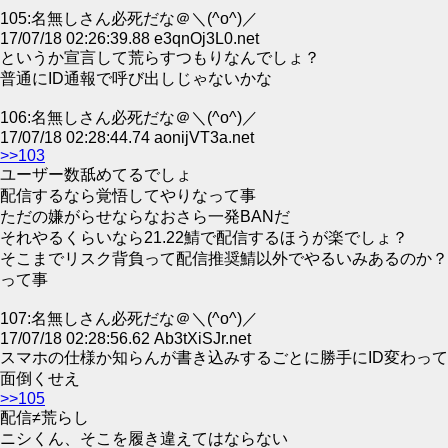
105:名無しさん必死だな＠＼(^o^)／
17/07/18 02:26:39.88 e3qnOj3L0.net
というか宣言して荒らすつもりなんでしょ？
普通にID通報で呼び出しじゃないかな
106:名無しさん必死だな＠＼(^o^)／
17/07/18 02:28:44.74 aonijVT3a.net
>>103
ユーザー数舐めてるでしょ
配信するなら覚悟してやりなって事
ただの嫌がらせならなおさら一発BANだ
それやるくらいなら21.22鯖で配信するほうが楽でしょ？
そこまでリスク背負って配信推奨鯖以外でやるいみあるのか？
って事
107:名無しさん必死だな＠＼(^o^)／
17/07/18 02:28:56.62 Ab3tXiSJr.net
スマホの仕様か知らんが書き込みするごとに勝手にID変わって
面倒くせえ
>>105
配信≠荒らし
ニシくん、そこを履き違えてはならない