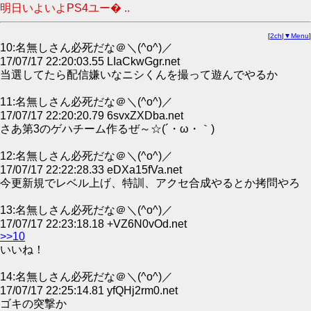
明日いよいよPS4ユー� ..
[
2ch
|
▼Menu
]
10:名無しさん必死だな＠＼(^o^)／
17/07/17 22:20:03.55 LIaCkwGgr.net
当選してたら配信嫌いなニシくんを撮って遊んでやるか
11:名無しさん必死だな＠＼(^o^)／
17/07/17 22:20:20.79 6svxZXDba.net
さあ第3のゲハチーム作るぜ～☆(´・ω・｀)
12:名無しさん必死だな＠＼(^o^)／
17/07/17 22:22:28.33 eDXa15fVa.net
今更新規でレベル上げ、特訓、アクセ合成やるとか拷問やろ
13:名無しさん必死だな＠＼(^o^)／
17/07/17 22:23:18.18 +VZ6N0vOd.net
>>10
いいね！
14:名無しさん必死だな＠＼(^o^)／
17/07/17 22:25:14.81 yfQHj2rm0.net
ゴキの突撃か