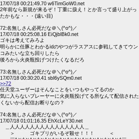
17/07/18 00:21:49.70 w6TimGoW0.net
2年前なら新規が来るぞ！丁重に扱え！とか言って盛り上がっ
たかもな・・・(遠い目)
72:名無しさん必死だな＠＼(^o^)／
17/07/18 00:25:08.16 EiQjbIBk0.net
ゴキは考えてみろよ
明らかに任豚とわかるidのやつがラスアスに参戦してきてウン
コみたいな立ち回りしたら
後ろから火炎瓶投げつけたくなるだろ
73:名無しさん必死だな＠＼(^o^)／
17/07/18 00:30:20.41 sbI6ySQm0.net
>>72
任天堂ユーザーはそんなことをいつもやってるのか
気に入らないプレーヤーに火炎瓶投げてる所なんて配信された
くないから配信お断りなの？
74:名無しさん必死だな＠＼(^o^)／
17/07/18 01:01:16.35 EhXcLeY30.net
＿人人人人人人人人人人人人人人人＿
＞ ゴキブリがいるぞ殺せ！！！ ＜