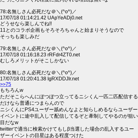
78:名無しさん必死だな＠＼(^o^)／
17/07/18 01:14:21.42 UApYeADj0.net
どうせなら楽しんでね!!
11とのコラボ企画もそろそろちゃんと始まりそうなので
そっちも楽しみだ
79:名無しさん必死だな＠＼(^o^)／
17/07/18 01:16:18.23 rRFdr4ZT0.net
むしろメリットがそこしかない
80:名無しさん必死だな＠＼(^o^)／
17/07/18 01:20:41.38 IgRXDDJIr.net
>>75
もちろんw
ただそこらへんにぽつぽつ立ってるニシくん一匹二匹配信する
だけなら普通につまらんので
ニシくんにPS4ユーザー舐めんなよと知らしめるならユーザー
イベントに途中乱入して配信してるぞと牽制してやるのが狙い
目だなw
twitterで適当に検索かけてもしβ当選した場合の乱入するユー
ザーイベントの目星はある程度つけた