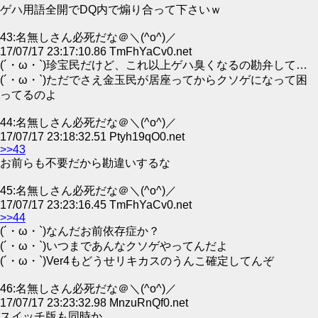
ゲハ用語全開でDQ内で煽り合って下さいｗ
43:名無しさん必死だな＠＼(^o^)／
17/07/17 23:17:10.86 TmFhYaCv0.net
(´・ω・`)珍宝民だけど、これ以上ゲハ臭くなるの勘弁して…
(´・ω・`)ただでさえ金玉民が居座ってからクソゲになって困
ってるのよ
44:名無しさん必死だな＠＼(^o^)／
17/07/17 23:18:32.51 Ptyh19qO0.net
>>43
お前らも不要だから勘違いするな
45:名無しさん必死だな＠＼(^o^)／
17/07/17 23:23:16.45 TmFhYaCv0.net
>>44
(´・ω・`)なんだお前依存症か？
(´・ω・`)いつまであんなクソゲやってんだよ
(´・ω・`)Ver4もどうせリキカスのうんこ確定してんぞ
46:名無しさん必死だな＠＼(^o^)／
17/07/17 23:23:32.98 MnzuRnQf0.net
スイッチ版も同時か