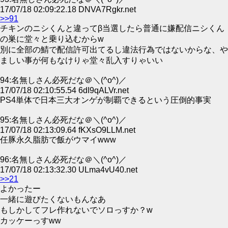
17/07/18 02:09:22.18 DNVA7Rgkr.net
>>91
チキンのニシくんと違ってβ当選したら普通に嫌配信ニシくん
の巣に堂々と乗り込むからw
別に全部の鯖で配信許可出てるし違法行為ではないからな、や
ましい事が何もなけりゃ堂々乱入すりゃいい
94:名無しさん必死だな＠＼(^o^)／
17/07/18 02:10:55.54 6dI9qALVr.net
PS4単体で日本三大オンゲが制覇できるという圧倒的事実
95:名無しさん必死だな＠＼(^o^)／
17/07/18 02:13:09.64 fKXsO9LLM.net
任豚永久脂肪で飯がウマイwww
96:名無しさん必死だな＠＼(^o^)／
17/07/18 02:13:32.30 ULma4vU40.net
>>21
よかったー
一緒に遊びたくないもんなあ
もしかしてフレ作れないでソロっすか？w
カッケーっすww