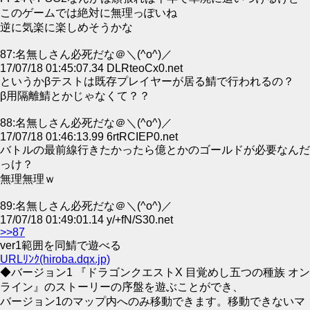
このゲームでは絶対に無理っぽいね
逆に気楽に楽しめそうかな
87:名無しさん必死だな＠＼(^o^)／
17/07/18 01:45:07.34 DLRteoCx0.net
というかβテストは既存プレイヤーが居る鯖で行われるの？
β用隔離鯖とかじゃなくて？？
88:名無しさん必死だな＠＼(^o^)／
17/07/18 01:46:13.99 6rtRCIEP0.net
バトルの最前線行きたかったら億とかのゴールドが必要なんだ
っけ？
無理無理ｗ
89:名無しさん必死だな＠＼(^o^)／
17/07/18 01:49:01.14 y/+fN/S30.net
>>87
ver1範囲を同鯖で遊べる
URLﾘﾝｸ(hiroba.dqx.jp)
◆バージョン1 『ドラゴンクエストX 目覚めし五つの種族 オン
ライン』のストーリーの序盤を遊ぶことができ、
バージョン1のマップ内へのみ移動できます。移動できないマ