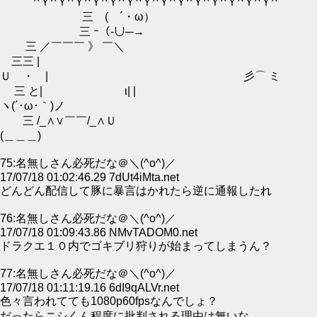
￣^Ｙ^Ｙ^Ｙ^Ｙ^Ｙ^Ｙ^Ｙ^Ｙ^Ｙ^Ｙ^Ｙ^Ｙ^Ｙ^Ｙ^￣
三 ( ´・ω）
三 ｰ（‐∪─→
三 ／￣￣￣ 》 ￣＼
三三 |
Ｕ ・ | 彡⌒ ミ
三 と| ι| |
ヽ(´･ω･｀)ノ
三 /_∧∨￣￣/_∧Ｕ
(＿＿＿)
75:名無しさん必死だな＠＼(^o^)／
17/07/18 01:02:46.29 7dUt4iMta.net
どんどん配信して豚に暴言はかれたら逆に通報したれ
76:名無しさん必死だな＠＼(^o^)／
17/07/18 01:09:43.86 NMvTADOM0.net
ドラクエ１０内でゴキブリ狩りが始まってしまうん？
77:名無しさん必死だな＠＼(^o^)／
17/07/18 01:11:19.16 6dI9qALVr.net
色々言われてても1080p60fpsなんでしょ？
だったらニシくん程度に批判される理由は無いな