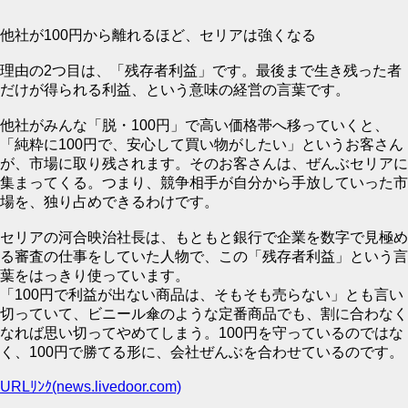
他社が100円から離れるほど、セリアは強くなる
理由の2つ目は、「残存者利益」です。最後まで生き残った者
だけが得られる利益、という意味の経営の言葉です。
他社がみんな「脱・100円」で高い価格帯へ移っていくと、
「純粋に100円で、安心して買い物がしたい」というお客さん
が、市場に取り残されます。そのお客さんは、ぜんぶセリアに
集まってくる。つまり、競争相手が自分から手放していった市
場を、独り占めできるわけです。
セリアの河合映治社長は、もともと銀行で企業を数字で見極め
る審査の仕事をしていた人物で、この「残存者利益」という言
葉をはっきり使っています。
「100円で利益が出ない商品は、そもそも売らない」とも言い
切っていて、ビニール傘のような定番商品でも、割に合わなく
なれば思い切ってやめてしまう。100円を守っているのではな
く、100円で勝てる形に、会社ぜんぶを合わせているのです。
URLﾘﾝｸ(news.livedoor.com)