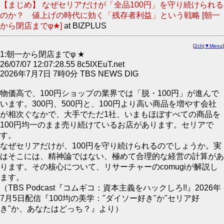
【まじめ】 なぜセリアだけが「全品100円」を守り続けられる
のか？ 値上げの時代に効く「残存者利益」という戦略 [朝一
から閉店までφ★]
at BIZPLUS
[
2ch
|
▼Menu
]
1:朝一から閉店までφ ★
26/07/07 12:07:28.55 8c5IXEuT.net
2026年7月7日 7時0分 TBS NEWS DIG
物価高で、100円ショップの業界では「脱・100円」が進んで
います。300円、500円と、100円より高い商品を増やす会社
が相次ぐなかで、大手でただ1社、いまもほぼすべての商品を
100円均一のまま売り続けているお店があります。セリアで
す。
なぜセリアだけが、100円を守り続けられるのでしょうか。実
はそこには、精神論ではない、極めて合理的な経営の計算があ
ります。その核心について、リサーチャーのcomugiが解説し
ます。
（TBS Podcast『コムギコ：資本主義をハックしろ!!』2026年
7月5日配信『100均の美学："ダイソー好き"か"セリア好
き"か、あなたはどっち？』より）