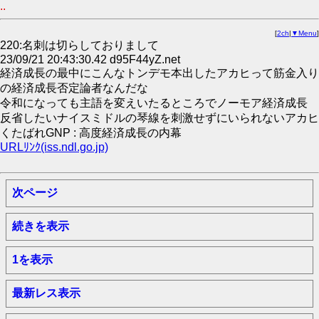
..
[
2ch
|
▼Menu
]
220:名刺は切らしておりまして
23/09/21 20:43:30.42 d95F44yZ.net
経済成長の最中にこんなトンデモ本出したアカヒって筋金入り
の経済成長否定論者なんだな
令和になっても主語を変えいたるところでノーモア経済成長
反省したいナイスミドルの琴線を刺激せずにいられないアカヒ
くたばれGNP : 高度経済成長の内幕
URLﾘﾝｸ(iss.ndl.go.jp)
次ページ
続きを表示
1を表示
最新レス表示