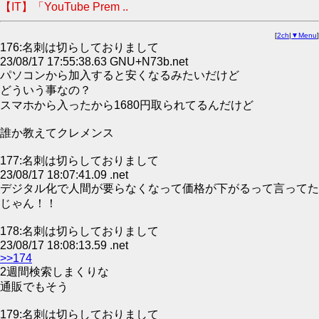
【IT】「YouTube Prem ..
[
2ch
|
▼Menu
]
176:名刺は切らしておりまして
23/08/17 17:55:38.63 GNU+N73b.net
パソコンから加入すると安くなるみたいだけど
どういう事なの？
スマホから入ったから1680円取られてるんだけど
誰か教えてクレメンス
177:名刺は切らしておりまして
23/08/17 18:07:41.09 .net
デジタル化で人間が要らなくなって価格が下がるって言ってた
じゃん！！
178:名刺は切らしておりまして
23/08/17 18:08:13.59 .net
>>174
2週間検索しまくりな
通販でもそう
179:名刺は切らしておりまして