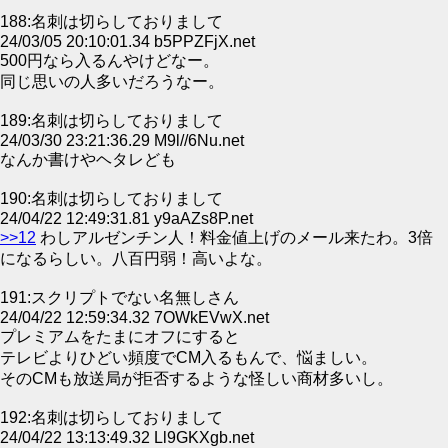
188:名刺は切らしておりまして
24/03/05 20:10:01.34 b5PPZFjX.net
500円なら入るんやけどなー。
同じ思いの人多いだろうなー。
189:名刺は切らしておりまして
24/03/30 23:21:36.29 M9l//6Nu.net
なんか書けやヘタレども
190:名刺は切らしておりまして
24/04/22 12:49:31.81 y9aAZs8P.net
>>12
わしアルゼンチン人！料金値上げのメール来たわ。3倍
になるらしい。八百円弱！高いよな。
191:スクリプトでない名無しさん
24/04/22 12:59:34.32 7OWkEVwX.net
プレミアムをたまにオフにすると
テレビよりひどい頻度でCM入るもんで、悩ましい。
そのCMも放送局が拒否するような怪しい商材多いし。
192:名刺は切らしておりまして
24/04/22 13:13:49.32 Ll9GKXgb.net