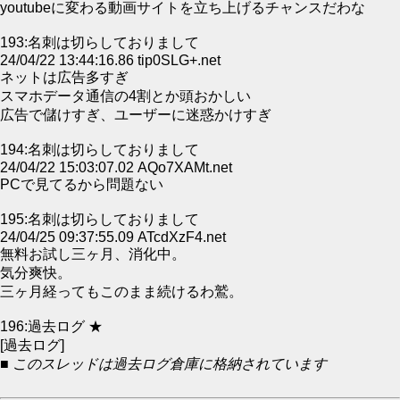
youtubeに変わる動画サイトを立ち上げるチャンスだわな
193:名刺は切らしておりまして
24/04/22 13:44:16.86 tip0SLG+.net
ネットは広告多すぎ
スマホデータ通信の4割とか頭おかしい
広告で儲けすぎ、ユーザーに迷惑かけすぎ
194:名刺は切らしておりまして
24/04/22 15:03:07.02 AQo7XAMt.net
PCで見てるから問題ない
195:名刺は切らしておりまして
24/04/25 09:37:55.09 ATcdXzF4.net
無料お試し三ヶ月、消化中。
気分爽快。
三ヶ月経ってもこのまま続けるわ鷲。
196:過去ログ ★
[過去ログ]
■ このスレッドは過去ログ倉庫に格納されています