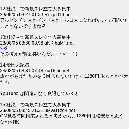
12:社説＋で新規スレ立て人募集中
23/08/05 08:27:01.38 RmIpld19.net
アルゼンチン人かインド人かトルコ人になればいいって聞いた
ことがないですよね💕
13:社説＋で新規スレ立て人募集中
23/08/05 08:30:08.96 qNKlbgMF.net
>>9
その考えが貧乏臭いんだよ(´・ω・｀)
14:憂国の記者
23/08/05 08:31:07.48 xivTtsun.net
誰かがあげたものを CM 入れないだけで 1280円 取るとかバカ
だろ
YouTube は間違いなく衰退していくわ
15:社説＋で新規スレ立て人募集中
23/08/05 08:45:21.31 uMwB1zo4.net
CM見る時間拘束されると考えたら月1280円は格安だと思う
なおNHK