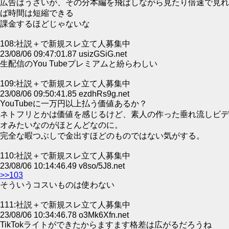
広告はうざいが、その分本編を飛ばしながら見たり倍速で見れ
ば時間は短縮できる
課金するほどじゃないな
108:社説＋で新規スレ立て人募集中
23/08/06 09:47:01.87 usizGSiG.net
生配信のYou Tubeプレミアムと紛らわしい
109:社説＋で新規スレ立て人募集中
23/08/06 09:50:41.85 ezdhRs9g.net
YouTubeに一万円以上払う価値あるか？
ネトフリとかは価値を感じるけど、素人の作った垂れ流しビデ
オみたいなのがほとんどなのに。
完全な暇つぶしで金出すほどのものではない気がする。
110:社説＋で新規スレ立て人募集中
23/08/06 10:14:46.49 v8so/5J8.net
>>103
そういうコスいものは使わない
111:社説＋で新規スレ立て人募集中
23/08/06 10:34:46.78 o3Mk6Xfn.net
TikTokライトができたからますます格差は広がるだろうね