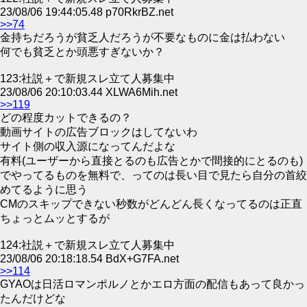
23/08/06 19:44:05.48 p70RkrBZ.net
>>74
金持ちだろうが貧乏人だろうが不要なものに金は払わない
何でも貧乏とか頭悪すぎないか？
123:社説＋で新規スレ立て人募集中
23/08/06 20:10:03.44 XLWA6Mih.net
>>119
どの程度カットできるの？
動画サイトの広告ブロックはしてないわ
サイト側の収入源になってんだよな
有料(ユーザーから直接とるのも広告とかで間接的にとるのも)
でやってるものを無料で、ってのは長い目で見たら自分の首絞
めてるように思う
CMのスキップできない秒数がどんどん長くなってるのは正直
ちょっとムッとするが
124:社説＋で新規スレ立て人募集中
23/08/06 20:18:18.54 BdX+G7FA.net
>>114
GYAOは日活ロマンポルノとかエロ方面の配信もあって良かっ
たんだけどな