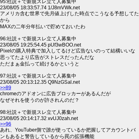
95:社説＋で新規スレ立て人募集中
23/08/05 18:33:57.74 1/J8mVWk.net
アメリカ含む世界で先月値上げした時点でこうなる予想してた
から
MAXの二年分年払いで貯めておいたわ
96:社説＋で新規スレ立て人募集中
23/08/05 19:25:54.45 pUf3wBOO.net
Pixelの購入特典で加入してるけど広告ないのって結構いいな
思ってたより広告がストレスだったんだな
ただまぁ金払って続けるかというと
97:社説＋で新規スレ立て人募集中
23/08/05 20:13:12.35 Q9NzGSal.net
>>89
chromeのアドオンに広告ブロッカーがあるんだが
なぜそれを使うのが許されんのだ？
98:社説＋で新規スレ立て人募集中
23/08/05 20:14:17.32 xvUJ0zah.net
>>96
あれ、YouTuber側で誰が使っているか把握してアカウントバ
ンもあると警告しているから罠の拡張機能