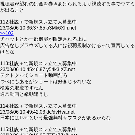
視聴者が望むのは金を巻きあげられるより視聴する事でウマミ
が出ること
112:社説＋で新規スレ立て人募集中
23/08/06 10:36:37.85 o3Mk6Xfn.net
>>102
チャットとか一部機能が限定される上に
広告なしブラウズしてる人には視聴規制かけるって宣言してる
けどな
113:社説＋で新規スレ立て人募集中
23/08/06 10:45:46.87 y54k3IXZ.net
テクトクってショート動画だろ
つべにもあるがショートは好きじゃないな
検索の邪魔ですねん
通常動画と挙動違うし
114:社説＋で新規スレ立て人募集中
23/08/06 10:49:42.03 dc/dvHva.net
日本にはTverという最強無料サブスクがあるからな
115:社説＋で新規スレ立て人募集中