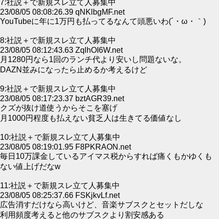
7:社説＋で新規スレ立て人募集中
23/08/05 08:08:26.39 qNKlbgMF.net
YouTubeに年に1万円も払ってるなんて頭悪いわ(´・ω・｀)
8:社説＋で新規スレ立て人募集中
23/08/05 08:12:43.63 ZqlhOI6W.net
月1280円なら1回のランチ代より安いし問題ないな。
DAZN並みになったら止めるか考えるけど
9:社説＋で新規スレ立て人募集中
23/08/05 08:17:23.37 bztAGR39.net
クズが抜け道使うからそこを塞げ
月1000円程度も払えない貧乏人は生きてる価値なし
10:社説＋で新規スレ立て人募集中
23/08/05 08:19:01.95 F8PKRAON.net
毎日10万課金しているアイマス税からすれば痛くもかゆくも
ない値上げだなw
11:社説＋で新規スレ立て人募集中
23/08/05 08:25:37.66 FSKjkvLf.net
広告消すだけなら高いけど、音楽サブスクとセットだしな
利用頻度考えると他のサブスクより割安感ある