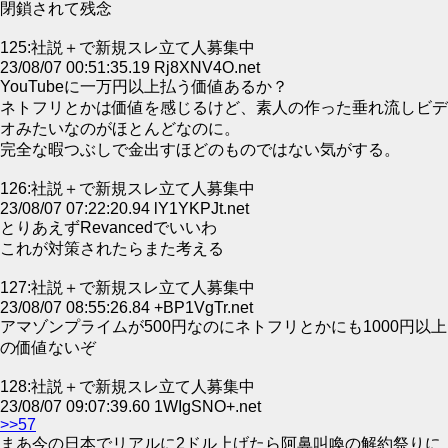
閉鎖されて残念
125:社説＋で新規スレ立て人募集中
23/08/07 00:51:35.19 Rj8XNV4O.net
YouTubeに一万円以上払う価値あるか？
ネトフリとかは価値を感じるけど、素人の作った垂れ流しビデ
オみたいなのがほとんどなのに。
完全な暇つぶしで金出すほどのものではない気がする。
126:社説＋で新規スレ立て人募集中
23/08/07 07:22:20.94 lY1YKPJt.net
とりあえずRevancedでいいわ
これが対策されたらまた考える
127:社説＋で新規スレ立て人募集中
23/08/07 08:55:26.84 +BP1VgTr.net
アマゾンプライムが500円なのにネトフリとかにも1000円以上
の価値ないぞ
128:社説＋で新規スレ立て人募集中
23/08/07 09:07:39.60 1WIgSNO+.net
>>57
まあ今の日本でリアルに2ドル上げたら阿鼻叫喚の解約祭りに