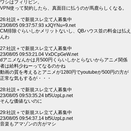
ワシはフィリピン。
VPN使って契約したら、真面目に払うのが馬鹿らしくなる。
26:社説＋で新規スレ立て人募集中
23/08/05 09:37:57.93 xJQYNu+9.net
CM排除ぐらいしかメリットないし、QBハウス並の料金は払え
んわ
27:社説＋で新規スレ立て人募集中
23/08/05 09:53:21.04 VxDCpGeW.net
dアニメなんかは月500円くらいしかとらないからアニメ関係
者は給料少ねーってなるのかね
動画の質を考えるとアニメが1280円でyoutubeが500円の方が
正常な気もするが・・・
28:社説＋で新規スレ立て人募集中
23/08/05 09:53:35.24 bf5UzpLp.net
そんな価値ないのに
29:社説＋で新規スレ立て人募集中
23/08/05 09:54:37.14 bf5UzpLp.net
音楽もアマゾンの方がマシ