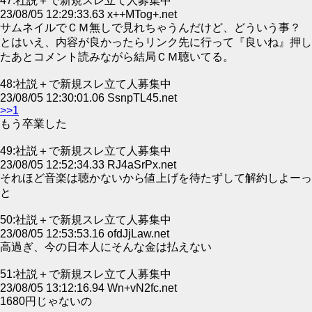
47:社説＋で新規スレ立て人募集中
23/08/05 12:29:33.63 x++MTog+.net
サムネイルでＣＭ無しで見れちゃうんだけど、どういう事？
とはいえ、内容が良かったらリンク先に行って『良いね』押し
たあとコメント読みながら結局ＣＭ聴いてる。
48:社説＋で新規スレ立て人募集中
23/08/05 12:30:01.06 SsnpTL45.net
>>1
もう卒業した
49:社説＋で新規スレ立て人募集中
23/08/05 12:52:34.33 RJ4aSrPx.net
それほど音楽は聴かないから値上げを待たずして解約しよーっ
と
50:社説＋で新規スレ立て人募集中
23/08/05 12:53:53.16 ofdJjLaw.net
高過ぎ、今の日本人にそんな金は払えない
51:社説＋で新規スレ立て人募集中
23/08/05 13:12:16.94 Wn+vN2fc.net
1680円じゃないの