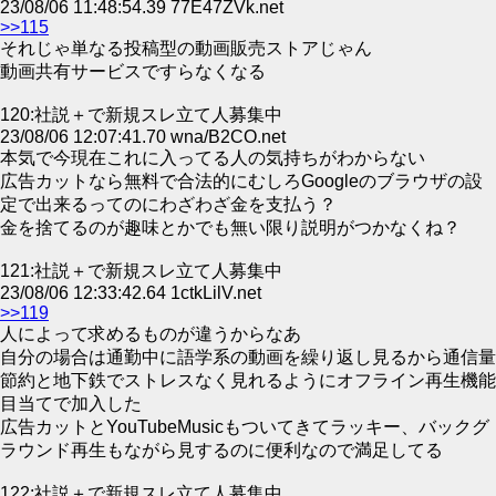
23/08/06 11:48:54.39 77E47ZVk.net
>>115
それじゃ単なる投稿型の動画販売ストアじゃん
動画共有サービスですらなくなる
120:社説＋で新規スレ立て人募集中
23/08/06 12:07:41.70 wna/B2CO.net
本気で今現在これに入ってる人の気持ちがわからない
広告カットなら無料で合法的にむしろGoogleのブラウザの設
定で出来るってのにわざわざ金を支払う？
金を捨てるのが趣味とかでも無い限り説明がつかなくね？
121:社説＋で新規スレ立て人募集中
23/08/06 12:33:42.64 1ctkLilV.net
>>119
人によって求めるものが違うからなあ
自分の場合は通勤中に語学系の動画を繰り返し見るから通信量
節約と地下鉄でストレスなく見れるようにオフライン再生機能
目当てで加入した
広告カットとYouTubeMusicもついてきてラッキー、バックグ
ラウンド再生もながら見するのに便利なので満足してる
122:社説＋で新規スレ立て人募集中