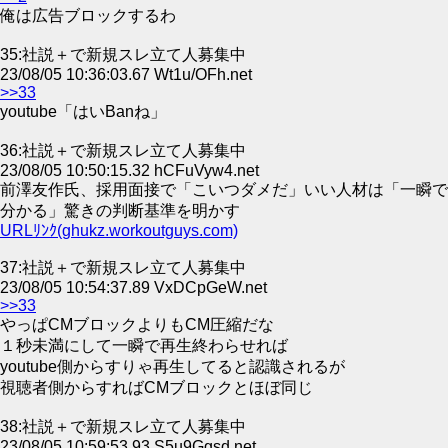
俺は広告ブロックするわ
35:社説＋で新規スレ立て人募集中
23/08/05 10:36:03.67 Wt1u/OFh.net
>>33
youtube「はいBanね」
36:社説＋で新規スレ立て人募集中
23/08/05 10:50:15.32 hCFuVyw4.net
前澤友作氏、採用面接で「こいつダメだ」いい人材は「一瞬で
分かる」驚きの判断基準を明かす
URLﾘﾝｸ(ghukz.workoutguys.com)
37:社説＋で新規スレ立て人募集中
23/08/05 10:54:37.89 VxDCpGeW.net
>>33
やっぱCMブロックよりもCM圧縮だな
１秒未満にして一瞬で再生終わらせれば
youtube側からすりゃ再生してると認識されるが
視聴者側からすればCMブロックとほぼ同じ
38:社説＋で新規スレ立て人募集中
23/08/05 10:59:53.93 S5u9Ggsd.net