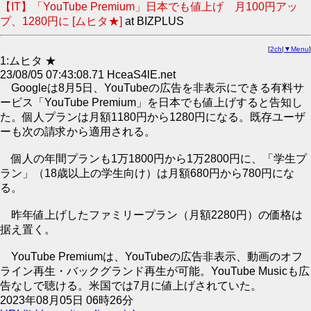
【IT】「YouTube Premium」日本でも値上げ 月100円アッ
プ、1280円に [ムヒタ★]
at BIZPLUS
[
2ch
|
▼Menu
]
1:ムヒタ ★
23/08/05 07:43:08.71 HceaS4lE.net
Googleは8月5日、YouTubeの広告を非表示にできる有料サ
ービス「YouTube Premium」を日本でも値上げすると告知し
た。個人プランは月額1180円から1280円になる。既存ユーザ
ーも次の請求から適用される。
個人の年間プランも1万1800円から1万2800円に、「学生プ
ラン」（18歳以上の学生向け）は月額680円から780円にな
る。
昨年値上げしたファミリープラン（月額2280円）の価格は
据え置く。
YouTube Premiumは、YouTubeの広告非表示、動画のオフ
ライン再生・バックグランド再生が可能。YouTube Musicも広
告なしで聴ける。米国では7月に値上げされていた。
2023年08月05日 06時26分