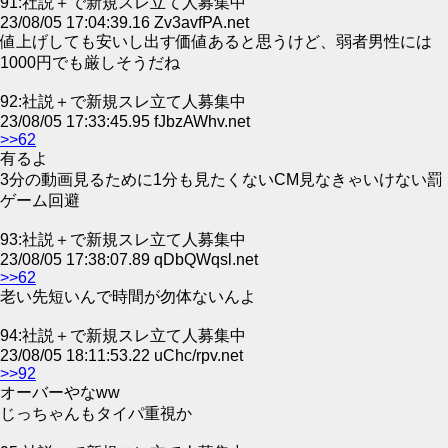
91:社説＋で新規スレ立て人募集中
23/08/05 17:04:39.16 Zv3avfPA.net
値上げしても安いし出す価値あると思うけど、弱者男性には
1000円でも厳しそうだね
92:社説＋で新規スレ立て人募集中
23/08/05 17:33:45.95 fJbzAWhv.net
>>62
有るよ
3分の動画見るために1分も見たくないCM見なきゃいけない罰
ゲーム回避
93:社説＋で新規スレ立て人募集中
23/08/05 17:38:07.89 qDbQWqsl.net
>>62
老い先短いんで時間が勿体ないんよ
94:社説＋で新規スレ立て人募集中
23/08/05 18:11:53.22 uChc/rpv.net
>>92
オーバーやなww
じっちゃんもタイパ重視か