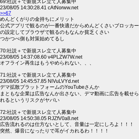
69:社説＋で新規スレ立て人募集中
23/08/05 14:30:28.41 cAtNorww.net
>>67
めんどくがりの金持ちにメリット
公式アプリで観るのが一番快適だからめんどくさいブロッカー
の設定してブラウザで観るのもなんか貧乏くさい
つかつべ側も対策始めてるし
70:社説＋で新規スレ立て人募集中
23/08/05 14:37:08.60 v4PLZW7W.net
オフライン再生はもうやめられない、、、
71:社説＋で新規スレ立て人募集中
23/08/05 14:45:57.85 NlVuLVYd.net
デマ拡散プラットフォームのYouTubeさんか
まともな企業は広告なんか出さない、デマ動画に広告を載せら
れるというリスクがヤバい
72:社説＋で新規スレ立て人募集中
23/08/05 14:50:38.05 RJZfV0a8.net
広告流れるのは仕方ないとして、音量は一定にしろよ！！！
突然、爆音になったりで耳がイカれるわ！！！！