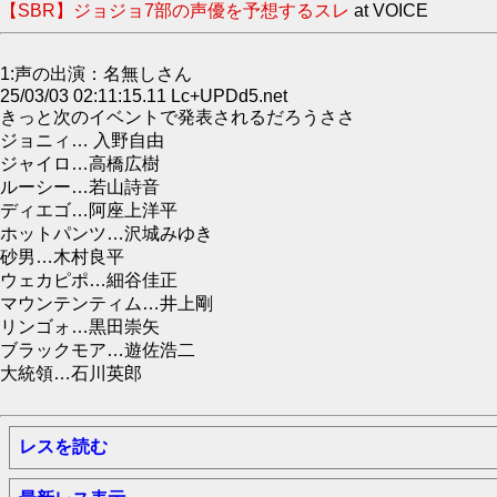
【SBR】ジョジョ7部の声優を予想するスレ
at VOICE
1:声の出演：名無しさん
25/03/03 02:11:15.11 Lc+UPDd5.net
きっと次のイベントで発表されるだろうささ
ジョニィ… 入野自由
ジャイロ…高橋広樹
ルーシー…若山詩音
ディエゴ…阿座上洋平
ホットパンツ…沢城みゆき
砂男…木村良平
ウェカピポ…細谷佳正
マウンテンティム…井上剛
リンゴォ…黒田崇矢
ブラックモア…遊佐浩二
大統領…石川英郎
レスを読む