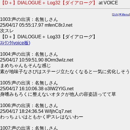
【D＋】DIALOGUE＋ Log32【ダイアローグ】
at VOICE
[
2ch
|
▼Menu
]
1003:声の出演：名無しさん
25/04/17 05:55:17.97 mfenC8rJ.net
次スレ
【D＋】DIALOGUE＋ Log33【ダイアローグ】
ｽﾚﾘﾝｸ(voice板)
1004:声の出演：名無しさん
25/04/17 10:59:51.90 8Orm3wlz.net
まめちゃんもそんな感じ
素が地味子なさぴはステージ立たなくなると一気に劣化しそう
1005:声の出演：名無しさん
25/04/17 16:10:06.38 o3lW2YlG.net
身嗜みもろくに整えないオタクが他人の容姿語ってて草
1006:声の出演：名無しさん
25/04/17 18:24:36.54 W/IjhCq7.net
わっちょいはともかくIPスレはないわー
1007:声の出演：名無しさん