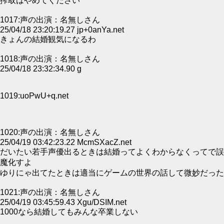
搾取はやめてください
1017:声の出演：名無しさん
25/04/18 23:20:19.27 jp+0anYa.net
きょんの結婚観気になるわ
1018:声の出演：名無しさん
25/04/18 23:32:34.90 g
1019:uoPwU+q.net
1020:声の出演：名無しさん
25/04/19 03:42:23.22 McmSXacZ.net
だいたい若手声優出るときは結婚ってよくわからなくってで誤
魔化すよ
ゆりにゃ出てたときは適当にゲームの世界の話して微妙だった
1021:声の出演：名無しさん
25/04/19 03:45:59.43 Xgu/DSIM.net
1000なら結婚してもみんな卒業しない