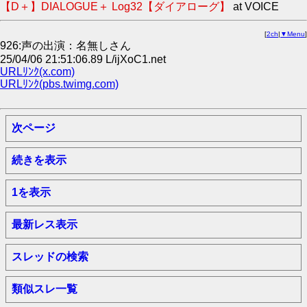
【D＋】DIALOGUE＋ Log32【ダイアローグ】
at VOICE
[
2ch
|
▼Menu
]
926:声の出演：名無しさん
25/04/06 21:51:06.89 L/ijXoC1.net
URLﾘﾝｸ(x.com)
URLﾘﾝｸ(pbs.twimg.com)
次ページ
続きを表示
1を表示
最新レス表示
スレッドの検索
類似スレ一覧