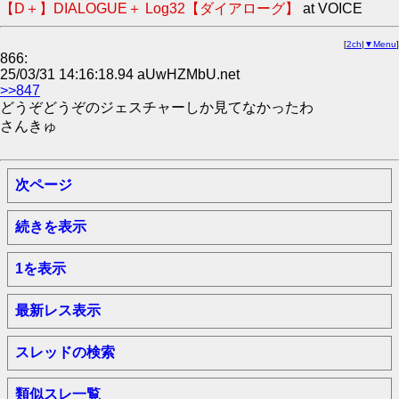
【D＋】DIALOGUE＋ Log32【ダイアローグ】
at VOICE
[
2ch
|
▼Menu
]
866:
25/03/31 14:16:18.94 aUwHZMbU.net
>>847
どうぞどうぞのジェスチャーしか見てなかったわ
さんきゅ
次ページ
続きを表示
1を表示
最新レス表示
スレッドの検索
類似スレ一覧