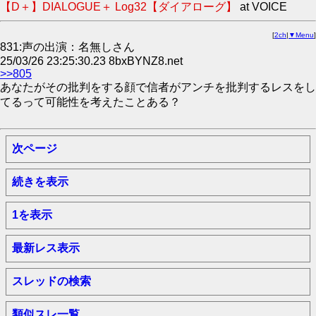
【D＋】DIALOGUE＋ Log32【ダイアローグ】
at VOICE
[
2ch
|
▼Menu
]
831:声の出演：名無しさん
25/03/26 23:25:30.23 8bxBYNZ8.net
>>805
あなたがその批判をする顔で信者がアンチを批判するレスをし
てるって可能性を考えたことある？
次ページ
続きを表示
1を表示
最新レス表示
スレッドの検索
類似スレ一覧