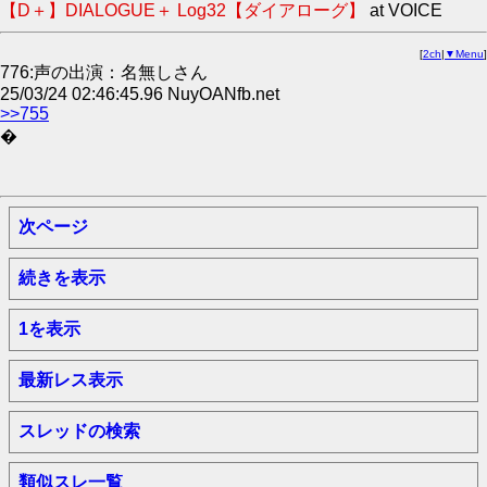
【D＋】DIALOGUE＋ Log32【ダイアローグ】
at VOICE
[
2ch
|
▼Menu
]
776:声の出演：名無しさん
25/03/24 02:46:45.96 NuyOANfb.net
>>755
�
次ページ
続きを表示
1を表示
最新レス表示
スレッドの検索
類似スレ一覧