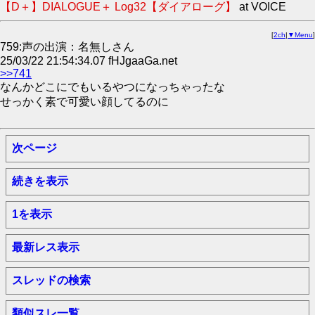
【D＋】DIALOGUE＋ Log32【ダイアローグ】
at VOICE
[
2ch
|
▼Menu
]
759:声の出演：名無しさん
25/03/22 21:54:34.07 fHJgaaGa.net
>>741
なんかどこにでもいるやつになっちゃったな
せっかく素で可愛い顔してるのに
次ページ
続きを表示
1を表示
最新レス表示
スレッドの検索
類似スレ一覧