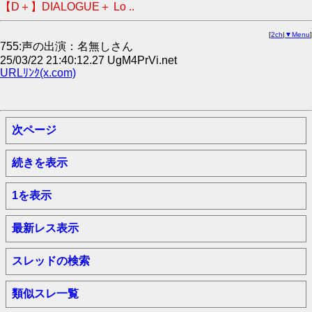
【D＋】DIALOGUE＋ Lo ..
[
2ch
|
▼Menu
]
755:声の出演：名無しさん
25/03/22 21:40:12.27 UgM4PrVi.net
URLﾘﾝｸ(x.com)
次ページ
続きを表示
1を表示
最新レス表示
スレッドの検索
類似スレ一覧