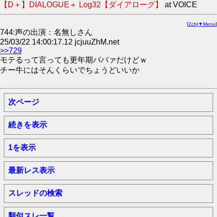
【D＋】DIALOGUE＋ Log32【ダイアローグ】
at VOICE
[
2ch
|
▼Menu
]
744:声の出演：名無しさん
25/03/22 14:00:17.12 jcjuuZhM.net
>>729
モテるって言っても更年期ババァだけどｗ
チー牛にはそんくらいでちょうどいいか
次ページ
続きを表示
1を表示
最新レス表示
スレッドの検索
類似スレ一覧