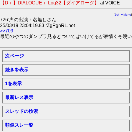
【D＋】DIALOGUE＋ Log32【ダイアローグ】
at VOICE
[
2ch
|
▼Menu
]
726:声の出演：名無しさん
25/03/19 23:04:19.83 rZgPgnRL.net
>>709
最近のやつのダンプラ見るとついてはいけてるが表情くそ硬い
次ページ
続きを表示
1を表示
最新レス表示
スレッドの検索
類似スレ一覧