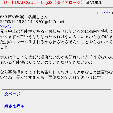
【D＋】DIALOGUE＋ Log32【ダイアローグ】
at VOICE
[
2ch
|
▼Menu
]
689:声の出演：名無しさん
25/03/16 19:34:14.28 5Yqp42Zq.net
>>673
元々中止の可能性があるとお知らせしているのに都内で特典会
やりますっていきなりなったら行けない人もいるかもなのにま
た別のクレーム生まれるからわざわざそんなことやらないって
こと
貴方はそこより大変な場所ないのかも知れないがそうでない人
もいる可能性は０でないのでいきなりできないのよ
なら事前押さえてそれも告知しておけってアホなことは言わな
いでね（長くてすまんもう面倒なのでこれで終わりにする）
次ページ
続きを表示