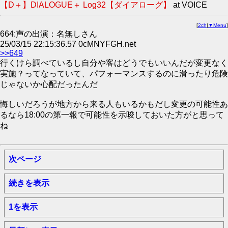
【D＋】DIALOGUE＋ Log32【ダイアローグ】
at VOICE
[
2ch
|
▼Menu
]
664:声の出演：名無しさん
25/03/15 22:15:36.57 0cMNYFGH.net
>>649
行くけら調べているし自分や客はどうでもいいんだが変更なく
実施？ってなっていて、パフォーマンスするのに滑ったり危険
じゃないか心配だったんだ
悔しいだろうが地方から来る人もいるかもだし変更の可能性あ
るなら18:00の第一報で可能性を示唆しておいた方がと思って
ね
次ページ
続きを表示
1を表示