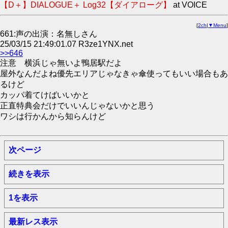
【D＋】DIALOGUE＋ Log32【ダイアローグ】
at VOICE
[
2ch
|
▼Menu
]
661:声の出演：名無しさん
25/03/15 21:49:01.07 R3ze1YNX.net
>>646
注意 横浜じゃ無いよ鴨居駅だよ
屋外なんだよね優先エリアじゃなきゃ傘使ってもいい場合もあ
るけど
カッパ着てけばいいかと
正直特典会だけでいいんじゃないかと思う
ワシは行かんから知らんけど
次ページ
続きを表示
1を表示
最新レス表示