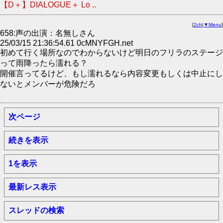
【D＋】DIALOGUE＋ Lo ..
[
2ch
|
▼Menu
]
658:声の出演：名無しさん
25/03/15 21:36:54.61 0cMNYFGH.net
初めて行く場所なのでわからないけど明日のフリラのステージ
って雨降ったら濡れる？
開催言ってるけど、もし濡れるなら内容変更もしくは中止にし
ないとメンバーが危険だろ
次ページ
続きを表示
1を表示
最新レス表示
スレッドの検索