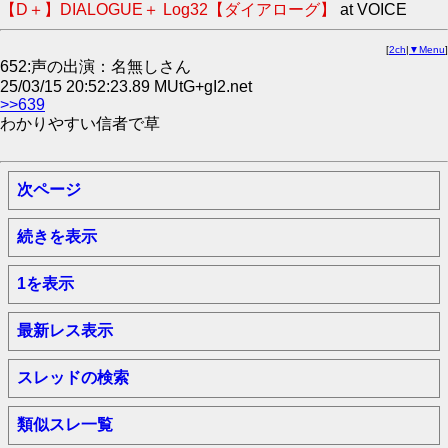
【D＋】DIALOGUE＋ Log32【ダイアローグ】
at VOICE
[
2ch
|
▼Menu
]
652:声の出演：名無しさん
25/03/15 20:52:23.89 MUtG+gI2.net
>>639
わかりやすい信者で草
次ページ
続きを表示
1を表示
最新レス表示
スレッドの検索
類似スレ一覧