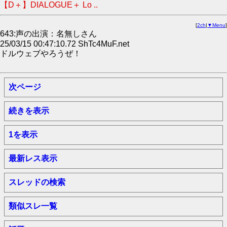
【D＋】DIALOGUE＋ Lo ..
[
2ch
|
▼Menu
]
643:声の出演：名無しさん
25/03/15 00:47:10.72 ShTc4MuF.net
ドルウェブやろうぜ！
次ページ
続きを表示
1を表示
最新レス表示
スレッドの検索
類似スレ一覧