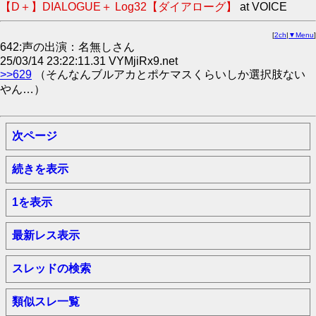
【D＋】DIALOGUE＋ Log32【ダイアローグ】
at VOICE
[
2ch
|
▼Menu
]
642:声の出演：名無しさん
25/03/14 23:22:11.31 VYMjiRx9.net
>>629
（そんなんブルアカとポケマスくらいしか選択肢ない
やん…）
次ページ
続きを表示
1を表示
最新レス表示
スレッドの検索
類似スレ一覧