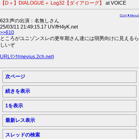
【D＋】DIALOGUE＋ Log32【ダイアローグ】
at VOICE
[
2ch
|
▼Menu
]
623:声の出演：名無しさん
25/03/11 21:49:15.17 UV/fH4yK.net
>>610
ところがユニゾンスレの更年期さん達には弱男向けに見えるら
しいぞ
URLﾘﾝｸ(mevius.2ch.net)
次ページ
続きを表示
1を表示
最新レス表示
スレッドの検索