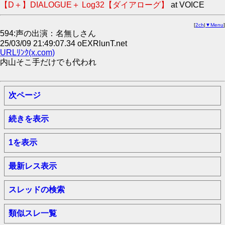
【D＋】DIALOGUE＋ Log32【ダイアローグ】
at VOICE
[
2ch
|
▼Menu
]
594:声の出演：名無しさん
25/03/09 21:49:07.34 oEXRlunT.net
URLﾘﾝｸ(x.com)
内山そこ手だけでも代われ
次ページ
続きを表示
1を表示
最新レス表示
スレッドの検索
類似スレ一覧