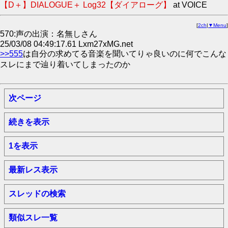
【D＋】DIALOGUE＋ Log32【ダイアローグ】
at VOICE
[
2ch
|
▼Menu
]
570:声の出演：名無しさん
25/03/08 04:49:17.61 Lxm27xMG.net
>>555
は自分の求めてる音楽を聞いてりゃ良いのに何でこんな
スレにまで辿り着いてしまったのか
次ページ
続きを表示
1を表示
最新レス表示
スレッドの検索
類似スレ一覧