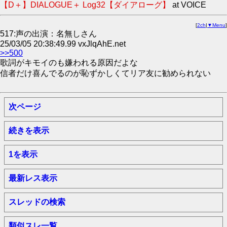
【D＋】DIALOGUE＋ Log32【ダイアローグ】
at VOICE
[
2ch
|
▼Menu
]
517:声の出演：名無しさん
25/03/05 20:38:49.99 vxJlqAhE.net
>>500
歌詞がキモイのも嫌われる原因だよな
信者だけ喜んでるのが恥ずかしくてリア友に勧められない
次ページ
続きを表示
1を表示
最新レス表示
スレッドの検索
類似スレ一覧