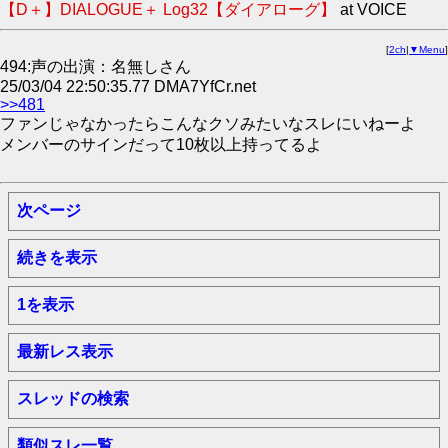
【D＋】DIALOGUE＋ Log32【ダイアローグ】
at VOICE
[
2ch
|
▼Menu
]
494:声の出演：名無しさん
25/03/04 22:50:35.77 DMA7YfCr.net
>>481
ファンじゃなかったらこんなクソみたいなスレにいねーよ
メンバーのサインだって10枚以上持ってるよ
次ページ
続きを表示
1を表示
最新レス表示
スレッドの検索
類似スレ一覧