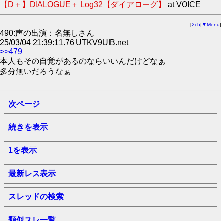
【D＋】DIALOGUE＋ Log32【ダイアローグ】
at VOICE
[
2ch
|
▼Menu
]
490:声の出演：名無しさん
25/03/04 21:39:11.76 UTKV9UfB.net
>>479
本人もその自覚があるのならいいんだけどなぁ
多分無いだろうなぁ
次ページ
続きを表示
1を表示
最新レス表示
スレッドの検索
類似スレ一覧