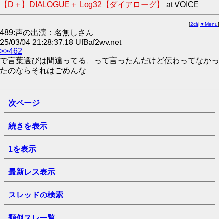
【D＋】DIALOGUE＋ Log32【ダイアローグ】
at VOICE
[
2ch
|
▼Menu
]
489:声の出演：名無しさん
25/03/04 21:28:37.18 UfBaf2wv.net
>>462
で言葉選びは間違ってる、って言ったんだけど伝わってなかっ
たのならそれはごめんな
次ページ
続きを表示
1を表示
最新レス表示
スレッドの検索
類似スレ一覧