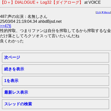
【D＋】DIALOGUE＋ Log32【ダイアローグ】
at VOICE
[
2ch
|
▼Menu
]
487:声の出演：名無しさん
25/03/04 21:19:04.34 ahbdBjsd.net
>>476
性的搾取、つまりファンは自分を搾取してるから搾取するな金
だけ落としてろクソオスって言いたいんだね
良くわかった
次ページ
続きを表示
1を表示
最新レス表示
スレッドの検索