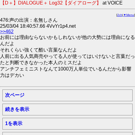
【D＋】DIALOGUE＋ Log32【ダイアローグ】
at VOICE
[
2ch
|
▼Menu
]
476:声の出演：名無しさん
25/03/04 18:40:57.66 4VvYr1p4.net
>>462
お前には理由ならないかもしれないが他の大勢には理由になる
んだよ
それくらい強くて酷い言葉なんだよ
人前に出る人気商売やってる人が使ってはいけないと言葉だっ
たと判断できなかった本人のミスだよ
アンチフェミニストなんて1000万人単位でいるんだから影響
力はデカい
次ページ
続きを表示
1を表示