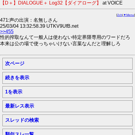
【D＋】DIALOGUE＋ Log32【ダイアローグ】
at VOICE
[
2ch
|
▼Menu
]
471:声の出演：名無しさん
25/03/04 13:32:58.39 UTKV9UfB.net
>>455
性的搾取なんて一般人は使わない特定界隈専用のワードだろ
本来は公の場で使っちゃいけない言葉なんだと理解しろ
次ページ
続きを表示
1を表示
最新レス表示
スレッドの検索
類似スレ一覧