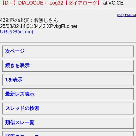
【D＋】DIALOGUE＋ Log32【ダイアローグ】
at VOICE
[
2ch
|
▼Menu
]
439:声の出演：名無しさん
25/03/02 14:01:34.42 XPvkgFLc.net
URLﾘﾝｸ(x.com)
次ページ
続きを表示
1を表示
最新レス表示
スレッドの検索
類似スレ一覧