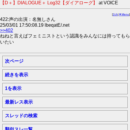
【D＋】DIALOGUE＋ Log32【ダイアローグ】
at VOICE
[
2ch
|
▼Menu
]
422:声の出演：名無しさん
25/03/01 17:50:08.19 lbeqatE/.net
>>402
ねねと言えばフェミニストという認識をみんなには持ってもら
いたい
次ページ
続きを表示
1を表示
最新レス表示
スレッドの検索
類似スレ一覧