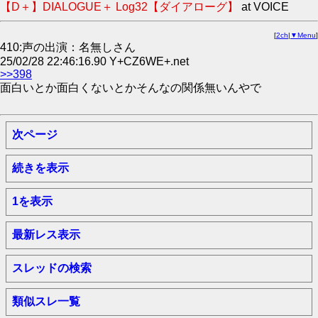
【D＋】DIALOGUE＋ Log32【ダイアローグ】
at VOICE
[
2ch
|
▼Menu
]
410:声の出演：名無しさん
25/02/28 22:46:16.90 Y+CZ6WE+.net
>>398
面白いとか面白くないとかそんなの関係無いんやで
次ページ
続きを表示
1を表示
最新レス表示
スレッドの検索
類似スレ一覧