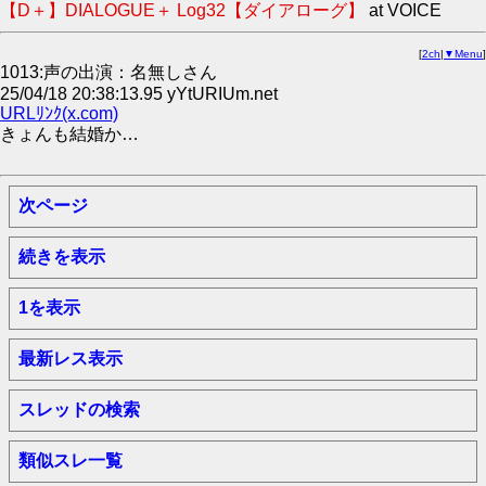
【D＋】DIALOGUE＋ Log32【ダイアローグ】
at VOICE
[
2ch
|
▼Menu
]
1013:声の出演：名無しさん
25/04/18 20:38:13.95 yYtURIUm.net
URLﾘﾝｸ(x.com)
きょんも結婚か…
次ページ
続きを表示
1を表示
最新レス表示
スレッドの検索
類似スレ一覧