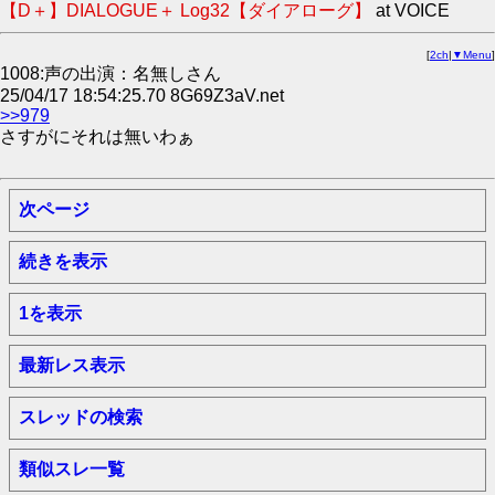
【D＋】DIALOGUE＋ Log32【ダイアローグ】
at VOICE
[
2ch
|
▼Menu
]
1008:声の出演：名無しさん
25/04/17 18:54:25.70 8G69Z3aV.net
>>979
さすがにそれは無いわぁ
次ページ
続きを表示
1を表示
最新レス表示
スレッドの検索
類似スレ一覧