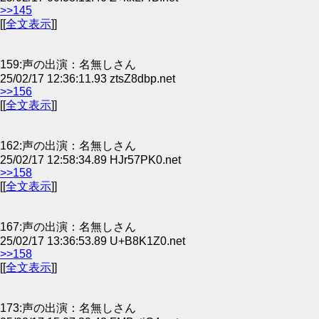
>>145
[[
全文表示
]]
159:声の出演：名無しさん
25/02/17 12:36:11.93 ztsZ8dbp.net
>>156
[[
全文表示
]]
162:声の出演：名無しさん
25/02/17 12:58:34.89 HJr57PK0.net
>>158
[[
全文表示
]]
167:声の出演：名無しさん
25/02/17 13:36:53.89 U+B8K1Z0.net
>>158
[[
全文表示
]]
173:声の出演：名無しさん