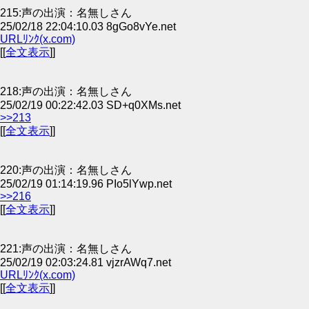
215:声の出演：名無しさん
25/02/18 22:04:10.03 8gGo8vYe.net
URLﾘﾝｸ(x.com)
[[
全文表示
]]
218:声の出演：名無しさん
25/02/19 00:22:42.03 SD+q0XMs.net
>>213
[[
全文表示
]]
220:声の出演：名無しさん
25/02/19 01:14:19.96 PIo5lYwp.net
>>216
[[
全文表示
]]
221:声の出演：名無しさん
25/02/19 02:03:24.81 vjzrAWq7.net
URLﾘﾝｸ(x.com)
[[
全文表示
]]