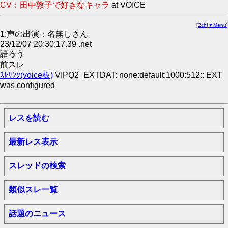
CV：田中敦子で好きなキャラ
at VOICE
[
2ch
|
▼Menu
]
1:声の出演：名無しさん
23/12/07 20:30:17.39 .net
語ろう
前スレ
ｽﾚﾘﾝｸ(voice板)
VIPQ2_EXTDAT: none:default:1000:512:: EXT
was configured
レスを読む
最新レス表示
スレッドの検索
類似スレ一覧
話題のニュース