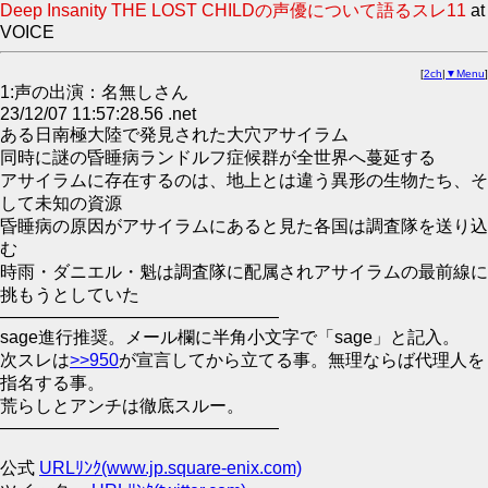
Deep Insanity THE LOST CHILDの声優について語るスレ11
at
VOICE
[
2ch
|
▼Menu
]
1:声の出演：名無しさん
23/12/07 11:57:28.56 .net
ある日南極大陸で発見された大穴アサイラム
同時に謎の昏睡病ランドルフ症候群が全世界へ蔓延する
アサイラムに存在するのは、地上とは違う異形の生物たち、そ
して未知の資源
昏睡病の原因がアサイラムにあると見た各国は調査隊を送り込
む
時雨・ダニエル・魁は調査隊に配属されアサイラムの最前線に
挑もうとしていた
――――――――――――――――
sage進行推奨。メール欄に半角小文字で「sage」と記入。
次スレは
>>950
が宣言してから立てる事。無理ならば代理人を
指名する事。
荒らしとアンチは徹底スルー。
――――――――――――――――
公式
URLﾘﾝｸ(www.jp.square-enix.com)