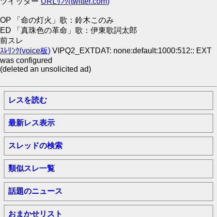
ツイッター
URLﾘﾝｸ(twitter.com)
OP 「命の灯火」歌：鈴木このみ
ED 「真珠色の革命」歌：伊東歌詞太郎
前スレ
ｽﾚﾘﾝｸ(voice板)
VIPQ2_EXTDAT: none:default:1000:512:: EXT
was configured
(deleted an unsolicited ad)
レスを読む
最新レス表示
スレッドの検索
類似スレ一覧
話題のニュース
おまかせリスト